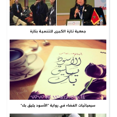
جـمعـية تـازة الكـبـرى للـتـنـمـيـة بتازة
سيميائيات الفضاء في رواية “الأسود يليق بك”