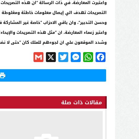
واعتبرت المعارضة، في ذات الرسالة “ان هذه التصريحات 
التصريحات تهدف الي إيصال معلومات خاطئة ومغلوطة لل
وحسن التدبير”، وان باقي الاحزاب “خاصة غير المشاركة
واعتبر زعماء المعارضة، ان “مثل هذه التصريحات والإيحاء
وشدد الموقعون علي ان لجوءهم للملك كان “حتى لا نضطر
Gmail
Messenger
Twitter
WhatsApp
X
Facebook
مقالات ذات صلة