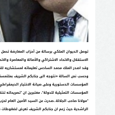
توصل الديوان الملكي برسالة من أحزاب المعارضة تحمل 
الاستقلال والاتحاد الاشتراكي والأصالة والمعاصرة والات
وقد اصدر الملك محمد السادس تعليماته لمستشاريه للقا
وحسب نص السالة «نتوجه الى جنابكم الشريف بملتمسنا 
المؤسسات الدستورية وعلى صيانة الاختيار الديمقراطي
المؤسسات التمثيلية للدولة”، معتبرين ان “تصريحاته تن
“مولانا صاحب الجلالة..صدرت عن السيد الأمين العام لح
الراشدية حيث زعم ان جنابكم الشريف تعرض لضغوطات كا