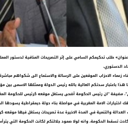
عنوان» طلب تحكيمكم السامي على إثر التصريحات المنافية لدستور الممل
حاد الدستوري،
ء زعماء الاحزاب الموقعين على الرسالة والاستماع الى شكواهم مباشرة.
هذا باعتبار سدتكم العالية بالله رئيس الدولة وممثلها الاسمى بين 
”، مضيفة “ان رئيس الحكومة أضحى يستغل موقعه كرئيس للحكومة المغربي
تهك اختيارات الامة المغربية في مواصلة بناء دولة ديمقراطية يسودها ا
زب العدالة والتنمية في المدة الاخيرة عدة تصريحات يستغل فيها موقعه ك
دت تسقط الحكومة، وانه لولا صمود جلالتكم لكانت الحكومة التي يترأس