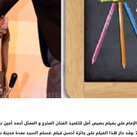
إمام علي بفيلم بصيص أمل للتلميذ الفنان المخرج و الممثل أحمد أمين نو
بمدينة سلا في الفترة الممتدة بين 7 ماي و 10 ماي 2014 ،وقد حاز هذا الفيلم على جائزة أحسن فيلم .ف