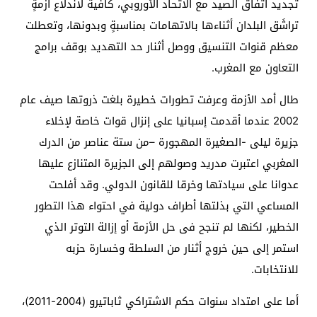
تجديد اتفاق الصيد مع الاتحاد الأوروبي، كافية لاندلاع أزمةٍ
تراشَق البلدان أثناءها بالاتهامات بمناسبةٍ وبدونها، وتعطلت
معظم قنوات التنسيق ووصل أثنار حد التهديد بوقف برامج
التعاون مع المغرب
.
طال أمد الأزمة وعرفت تطورات خطيرة بلغت ذروتها صيف عام
2002 عندما أقدمت إسبانيا على إنزال قوات خاصة لإخلاء
جزيرة ليلى -الصغيرة المهجورة
–
من ستة عناصر من الدرك
المغربي اعتبرت مدريد وصولهم إلى الجزيرة المتنازع عليها
عدوانا على سيادتها وخرقا للقانون الدولي. وقد أفلحت
المساعي التي بذلتها أطراف دولية في احتواء هذا التطور
الخطير، لكنها لم تنجح فى حل الأزمة أو إزالة التوتر الذي
استمر إلى حين خروج أثنار من السلطة وخسارة حزبه
للانتخابات
.
أما على امتداد سنوات حكم الاشتراكي ثاباتيرو (2004-2011)،