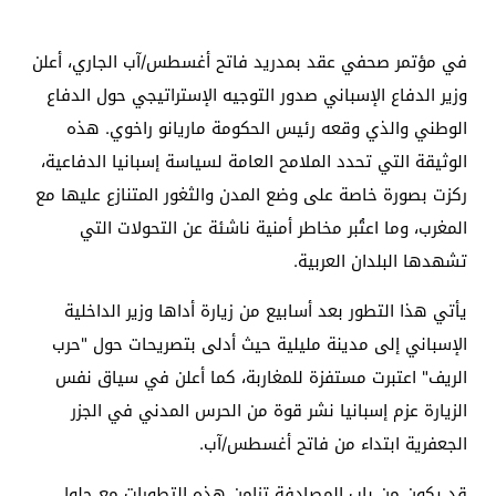
في مؤتمر صحفي عقد بمدريد فاتح أغسطس/آب الجاري، أعلن
وزير الدفاع الإسباني صدور التوجيه الإستراتيجي حول الدفاع
الوطني والذي وقعه رئيس الحكومة ماريانو راخوي. هذه
الوثيقة التي تحدد الملامح العامة لسياسة إسبانيا الدفاعية،
ركزت بصورة خاصة على وضع المدن والثغور المتنازع عليها مع
المغرب، وما اعتُبر مخاطر أمنية ناشئة عن التحولات التي
تشهدها البلدان العربية
.
يأتي هذا التطور بعد أسابيع من زيارة أداها وزير الداخلية
الإسباني إلى مدينة مليلية حيث أدلى بتصريحات حول "حرب
الريف" اعتبرت مستفزة للمغاربة، كما أعلن في سياق نفس
الزيارة عزم إسبانيا نشر قوة من الحرس المدني في الجزر
الجعفرية ابتداء من فاتح أغسطس/آب
.
قد يكون من باب المصادفة تزامن هذه التطورات مع حلول