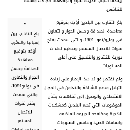
بينهما أسباب عديدة للنزاع وتجمعهما مجالات واسعة
للتنافس
.
بلغ التقارب بين البلدين أوْجَه بتوقيع
"
معاهدة الصداقة وحسن الجوار والتعاون
بلغ التقارب بين
في يوليو/تموز 1991، والتي سمحت بفتح
إسبانيا والمغرب
قنوات للاتصال المستمر وتنظيم لقاءات
أوْجَه بتوقيع
دورية للتشاور والتنسيق على أعلى
معاهدة
المستويات
.
الصداقة وحسن
الجوار والتعاون
ولم تقتصر فوائد هذا الإطار على زيادة
في يوليو1991،
التبادل ودعم الشراكة والتعاون في المجال
والتي سمحت
الاقتصادي والوصول إلى تفاهمات بشأن
بفتح قنوات
الموضوعات التي تهم البلدين كمشكلات
للاتصال
الهجرة ومكافحة الجريمة المنظمة
المستمر
واتفاقات الصيد وتنافس المنتوجات
وتنظيم لقاءات