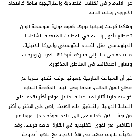
عن الاندماج في تكتلات اقتصادية وإستراتيجية هامة كالاتحاد
الأوروبي وحلف الناتو
.
وهكذا كرست إسبانيا دورها كقوة دولية متوسطة الوزن
تضطلع بأدوار رئيسة في المجالات الطبيعية لنشاطها
الدبلوماسي، مثل الفضاء المتوسطي وأميركا اللاتينية،
مستندة في ذلك إلى مباركة شركائها الغربيين وترحيب
وتعاون أصدقائها في المناطق المذكورة
.
غير أن السياسة الخارجية لإسبانيا عرفت انقلابا جذريا مع
مطلع القرن الحالي، عندما وضع رئيس الحكومة السابق
خوسيه ماريا أثنار نصب عينيه احتلال موقع أكثر تقدما على
الساحة الدولية. ولتحقيق ذلك الهدف راهن على الاقتراب أكثر
من بوش الابن، كما سعى إلى زيادة نفوذه داخل أوروبا عبر
التنافس مع القوى التقليدية في القارة، خاصة فرنسا. وقد
تهيأت ظروف دفعت في هذا الاتجاه مع ظهور أطروحة