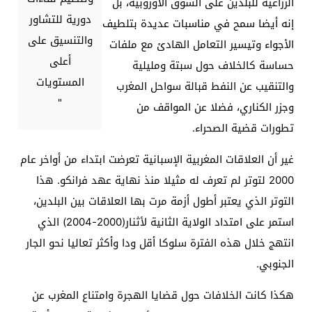
الزراعية للبلدين على السوق الأوروبية، بل
دورية للتشاور
إنه أيضا سمح في مناسبات عديدة بتلطيف
والتنسيق على
الأجواء وتيسير التعامل الهادئ مع ملفات
أعلى
حساسة كالخلاف حول سبتة ومليلية
المستويات
والتنقيب عن النفط قبالة سواحل المغرب
"
وجزر الكناري، فضلا عن المواقف من
تطورات قضية الصحراء
.
غير أن العلاقات المغربية الإسبانية تعرضت ابتداء من أواخر عام
2000 لتوتر لم تعرف له مثيلا منذ نهاية عهد فرانكو. هذا
التوتر الذي يعتبر أطول أزمة مرت بها العلاقات بين البلدين،
استمر على امتداد الولاية الثانية لأثنار(2000-2004) الذي
انتهج خلال هذه الفترة سلوكا أقل ودا وأكثر تعاليا نحو الجار
الجنوبي
.
هكذا كانت الخلافات حول قضايا الهجرة وامتناع المغرب عن