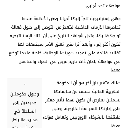
مواجهة تحد أجنبي
.
وهي إستراتيجية تلجأ إليها أحيانا بعض الأنظمة عندما
تحاصرها الأزمات الداخلية فتعجز عن التوصل إلى حلول فعالة
تواجهها بها. وتدل شواهد التاريخ على أن تلك الإستراتيجية
تكون أكثر إغراء وأبعد أثرا متى تعلق الأمر بمجتمعات لها
تقاليد قائمة على تمجيد هويتها الوطنية، خاصة عندما توضع
في مواجهة بلدان ذات تاريخ عريق في الصراع والتنافس
معها
.
هناك متغير بارز آخر هو أن الحكومة
"
المغربية الحالية تختلف عن سابقاتها
وصول حكومتين
بِسِمتين يفترض أن يكون لهما تأثير معتبر
جديدتين إلى
على إدارتها للسياسة الخارجية، وعلى
السلطة في
علاقتها بالشركاء الأوروبيين وتعامل هؤلاء
مدريد والرباط,
معها
.