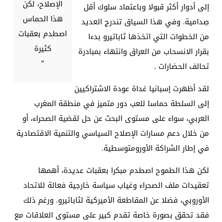
الإصلاح، لكن
إلى أدوار أكثر قبولا وباعتماد سلوك أقل
هذا الحماس
صِدامية. وفي هذا السياق تندرج العديد
اصطدم بعقبات
من الخطوات التي اتخذها ثاباتيرو بدءا
كثيرة
بقرار الانسحاب من العراق وانتهاء بمبادرة
"
تحالف الحضارات
.
لقد أظهرت إسبانيا غداة عودة الاشتراكيين
إلى السلطة حماسا للعب دور متميز في منطقة المغرب
العربي، سواء على مستوى البحث عن حل لقضية الصحراء، أو
من خلال دعم مسارات الإصلاح السياسي والتنمية الاقتصادية
في إطار الشراكة الأورومتوسطية
.
لكن هذا الطموح اصطدم مبكرا بعقبات عديدة، أهمها
تعقيدات ملف الصحراء وغياب سياسة خارجية فعالة للاتحاد
الأوروبي، فضلا عن المقاطعة الأميركية لثاباتيرو. ورغم ذلك
فقد تحقق بصورة خاصة تقدم كبير على مستوى العلاقات مع