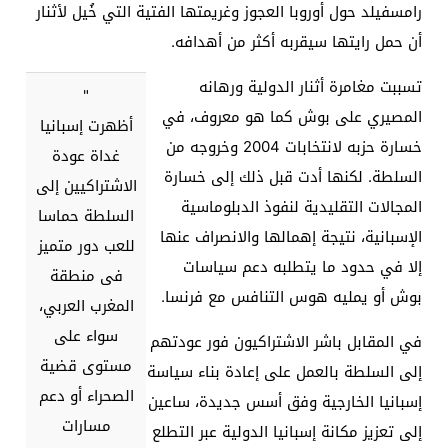
رامسفيلد حول أوروبا العجوز وغريمتها الفتية التي خُيل لأثنار
أن حمل رايتها سيقربه أكثر من أهدافه
.
تسببت مغامرة أثنار الدولية ورهانه
"
المصيري على بوش كما هو معروف، في
أظهرت إسبانيا
خسارة حزبه لانتخابات 2004 وخروجه من
غداة عودة
السلطة. لكنها أدت قبل ذلك إلى خسارة
الاشتراكيين إلى
المجالات التقليدية لنفوذ الدبلوماسية
السلطة حماسا
الإسبانية، نتيجة إهمالها والانصراف عنها
للعب دور متميز
إلا في حدود ما يتطلبه دعم سياسات
فى منطقة
بوش أو يمليه هوس التنافس مع فرنسا
.
المغرب العربي،
سواء على
في المقابل باشر الاشتراكيون فور عودتهم
مستوى قضية
إلى السلطة بالعمل على إعادة بناء سياسة
الصحراء أو دعم
إسبانيا الخارجية وفق أسس جديدة، ساعين
مسارات
إلى تعزيز مكانة إسبانيا الدولية عبر التطلع