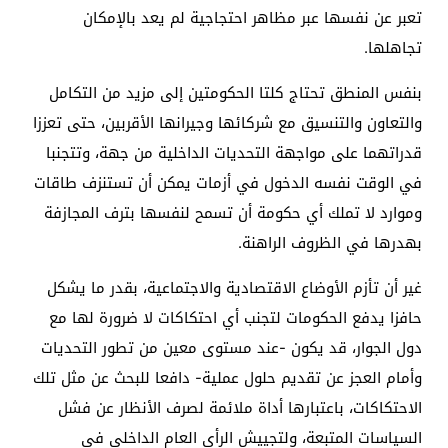
تعبر عن نفسها عبر مظاهر احتجاجية لم يعد بالإمكان
تجاهلها
.
بنفس المنطق تحتاج كلتا الحكومتين إلى مزيد من التكامل
والتعاون والتنسيق مع شركائها وجيرانها الأقربين، حتى تعززا
قدراتهما على مواجهة التحديات الداخلية من جهة، وتتجنبا
في الوقت نفسه الدخول في أزمات يمكن أن تستنزف طاقات
وموارد لا تملك أي حكومة أن تسمح لنفسها بترف المجازفة
بهدرها في الظروف الراهنة
.
غير أن تأزم الأوضاع الاقتصادية والاجتماعية، بقدر ما يشكل
حافزا يدفع الحكومات لتجنب أي احتكاكات لا ضرورة لها مع
دول الجوار، قد يكون -عند مستوى معين من تطور التحديات
وأمام العجز عن تقديم حلول عملية- دافعا للبحث عن مثل تلك
الاحتكاكات، باعتبارها أداة ملائمة لصرف الأنظار عن فشل
السياسات المتبعة، ولتجييش الرأي العام الداخلي في