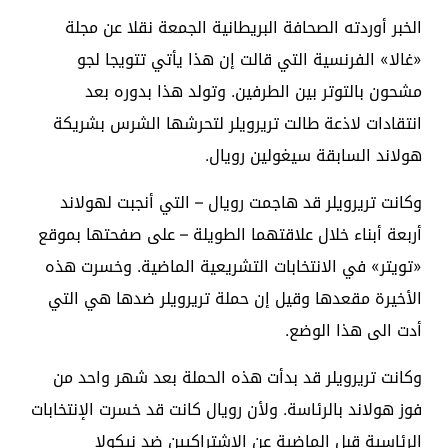
الخبر أوردته الصحافة البريطانية الجمعة نقلا عن مجلة
«غالا» الفرنسية التي قالت إن هذا يأتي تتويجا لجو
مشحون بالتوتر بين الطرفين. وتولد هذا بدوره بعد
انتقادات لاذعة طالت تريرويلر لتحرشها الشرس بشريكة
هولاند السابقة سيغولين رويال.
وكانت تريرويلر قد هاجمت رويال – التي أنجبت لهولاند
أربعة أبناء خلال علاقتهما الطويلة – على صفحتها بموقع
«تويتر» في الانتخابات التشريعية الماضية. وخسرت هذه
الأخيرة مقعدها وقيل إن حملة تريرويلر ضدها هي التي
أدت الى هذا الوضع.
وكانت تريرويلر قد بدأت هذه الحملة بعد شهر واحد من
فوز هولاند بالرئاسة. ولأن رويال كانت قد خسرت الإنتخابات
الرئاسية قبل الماضية عن الاشتراكيين ضد نيكولا