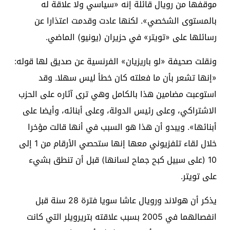
موقفها من رويال قائلة إنه «سياسي ولا علاقة له
بالمستوى الشخصي». لكنها عادت وقدمت اعتذارا عن
رسائلها على «تويتر» في حزيران (يونيو) الماضي.
ونقلت صحيفة «لو باريزيان» الفرنسية عن صديق لها قوله:
«إنها تشعر بأن ما فعلته كان خطأ ليس سهلا. وقد
استوعبت مضامين هذا بالكامل وهي ترى آثاره على الحزب
الاشتراكي، وعلى رئيس الدولة، وعلى أبنائه، وأيضا على
أبنائها». ويبدو أن هذا هو السبب في أنها قالت مؤخرا
خلال لقاء تلفزيوني معها إنها ستحصي الأرقام من 1 إلى
10 (على سبيل كبح جماح لسانها) قبل أن تنطق بشيء
على تويتر.
يذكر أن هولاند ورويال عاشا سويا فترة 28 سنة قبل
انفصالهما في 2005 بسبب علاقته بتريرويلر التي كانت