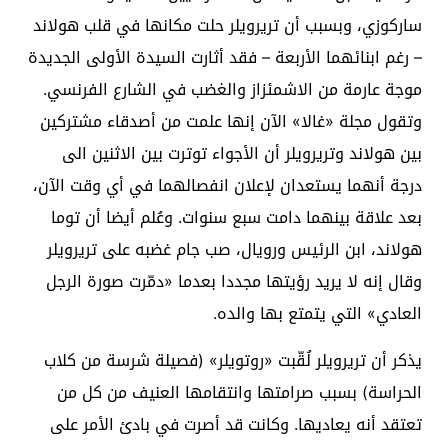
ساركوزي، وبسبب أن تريرويلر حلت مكانها في قلب هولاند
– رغم ابنائهما الأربعة – فقد أثارت السيدة الأولى الجديدة
موجة عارمة من الاشمئزاز والغضب في الشارع الفرنسي.
وتقول مجلة «غالا» الآن إنها علمت من أصدقاء مشتركين
بين هولاند وتريرويلر أن الأجواء توترت بين الاثنين الى
درجة أنهما يستعدان لإعلان انفصالهما في أي وقت الآن،
بعد علاقة بينهما دامت سبع سنوات. وعُلم أيضا أن توما
هولاند، ابن الرئيس ورويال، صب جام غضبه على تريرويلر
وقال إنه لا يريد رؤيتها مجددا بعدما «دمّرت صورة الرجل
العادي» التي يتمتع بها والده.
يذكر أن تريرويلر لُقّبت «روتويلر» (فصيلة شرسة من كلاب
الحراسة) بسبب صرامتها وانتقامها العنيف من كل من
تعتقد أنه يعاديها. وكانت قد أصرت في بادئ الأمر على