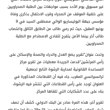
غير مسبوق يوم الأحد بسبب مواجهات بين الطلبة الصحراويين
على خلفية الموقف من الصحراء وقرب الاحتفال بذكرى وفاة
مؤسس جبهة البوليساريو الوالي مصطفى السيد في 9
يونيو المقبل، حيث تم رمي طالب من الطابق الثالق واغتصاب
طالب آخر بينما الأمن يتفرج لتفادي الاصطدام مع الطلبة
الصحراويين.
وتحت عنوان"تقرير يضع العدل والدرك والصحة والإسكان على
رأس المرتشين"قدمت الجريدة معطيات من تقرير مركز
المساعدة القانونية لمحاربة الرشوة التابع لجمعية
ترانسبرانسي المغرب، جاء فيه أن القطاعات المذكورة في
العنوان توجد على رأس القطاعات التي تنتشر فيه الرشوة،
بناء على عدد الشكايات التي تلقاها المركز.
تقرير آخر، هذه المرة صادر عن البنك الدولي، كشف أن نصف
شباب المغرب المتراوحة أعمارهم بين 15 و29 سنة إما منقطع