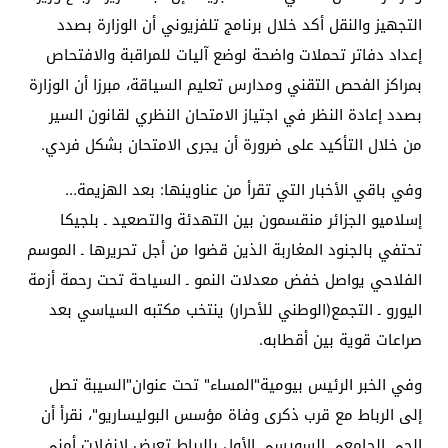
التجهيز والنقل أكد خلال برنامج تلفزيوني أن الوزارة بصدد
إعداد دفاتر تحملات واضحة لوضع آليات للمراقبة والافتحاص
بمراكز الفحص التقني ومدارس تعليم السياقة، مبرزا أن الوزارة
بصدد إعادة النظر في اجتياز الامتحان النظري لقانون السير
من خلال التأكيد على ضرورة أن يجرى الامتحان بشكل فردي.
وفي باقي الأخبار التي تقرأ من عناوينها: بعد الهزيمة…
إسلاميو الجزائر منقسمون بين التهدئة والتصعيد ـ بلجيكا
تحتفي بالجنود المغاربة الذين قضوا من أجل تحريرها ـ الموسم
الفلاحي يواصل خفض معدلات النمو ـ السياحة تحت رحمة أزمة
اليورو ـ التجمع(الوطني للأحرار) ينتخب مكتبه السياسي بعد
صراعات قوية بين أقطابه.
وفي الخبر الرئيس بيومية"المساء" تحت عنوان"السيبة تصل
إلى الرباط مع قرب ذكرى وفاة مؤسس البوليساريو"، نقرأ أن
الحي الجامعي السويسي الأول بالرباط تعرض لانفلات أمني