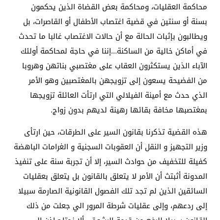
محاكمة العقليات، ومحاكمة بعض القضاة الذين يحكمون
بسنة أو سنتين في قضية اغتصاب الأطفال أو القاصرات، بل
ويطالبون بإثبات الحالة مع أن حالات الاغتصاب غالبا ما تحدث
في أماكن خالية من الساكنة…إننا في حاجة لمحاكمة أولئك
الآباء الذين يستكثرون العقاب على مغتصبي بناتهن وهروبا
من الفضيحة يسعون إلى تزويجهن بالمغتصبين وهو الأمر
الذي حدث مع أمينة الفيلالي التي ارتأت العائلة تزويجها
بمغتصبها مخافة بقائها رهينة لديهم بدون زواج.
هذه القضية تذكرنا بقانون السير على الطرقات، حين ارتأى
وزير التجهيز و النقل أن العقوبات السجنية و الغرامات الباهضة
كفيلة للتخفيف من حوادث السير، إلا أن تجربة سنة على تنفيذ
المدونة أثبتث أن الأمر لا يتعلق بالقانون بل يتعلق بعقليات
السائقين الذين لم تجد تلك الفصول القانونية الصارمة سبيلا
إلى ردعهم، وإلى عقليات شرطة المرور الي جعلت من ذلك