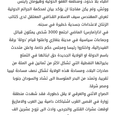
اطباء بلا حدود، ومنظمة العفو الدولية وهيومان رايتس
ووتش، ولم يكن مفاجئا ان يؤكد بيان لمحكمة الجرائم الدولية
تعرض المهندس سيف الاسلام القذافي المعتقل لدى كتائب
الزنتان لاعتداءات جسدية خطيرة في سجنه.
في اذار(مارس) الماضي اجتمع 3000 شخص يمثلون قبائل
وجماعات سياسية في مدينة بنغازي واعلنوا قيام 'دولة' برقة
الفيدرالية، واختاروا رئيسا ومجلس حكم خاصا، واعلن متحدث
باسم الدولة او الولاية الجديدة حق ابنائها في التمتع
بخيراتها النفطية التي تشكل اكثر من ثمانين في المئة من
صادرات البلاد، ومساحة هذه الولاية تشكل نصف مساحة ليبيا
تقريبا، وتمتد من البحر المتوسط الى تشاد والسودان جنوبا
ومصر شرقا.
الصراع الاثني والعرقي لا يقل خطورة، فقد شهدت منطقة
زوارة في اقصى الغرب اشتباكات دامية بين العرب والامازيغ
اوقعت عشرات القتلى والجرحى، وادت الى نزوح عشرين الف