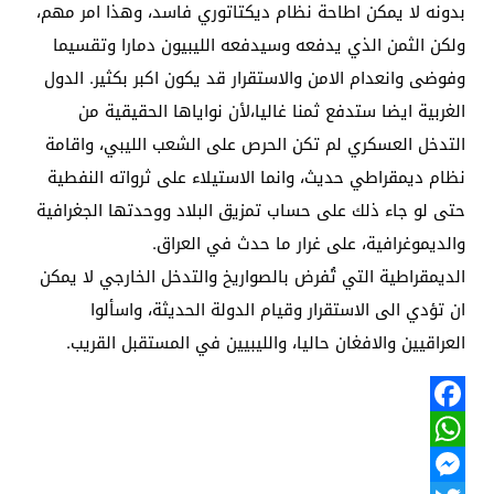
بدونه لا يمكن اطاحة نظام ديكتاتوري فاسد، وهذا امر مهم،
ولكن الثمن الذي يدفعه وسيدفعه الليبيون دمارا وتقسيما
وفوضى وانعدام الامن والاستقرار قد يكون اكبر بكثير. الدول
الغربية ايضا ستدفع ثمنا غاليا،لأن نواياها الحقيقية من
التدخل العسكري لم تكن الحرص على الشعب الليبي، واقامة
نظام ديمقراطي حديث، وانما الاستيلاء على ثرواته النفطية
حتى لو جاء ذلك على حساب تمزيق البلاد ووحدتها الجغرافية
والديموغرافية، على غرار ما حدث في العراق.
الديمقراطية التي تُفرض بالصواريخ والتدخل الخارجي لا يمكن
ان تؤدي الى الاستقرار وقيام الدولة الحديثة، واسألوا
العراقيين والافغان حاليا، والليبيين في المستقبل القريب.
Facebook
WhatsApp