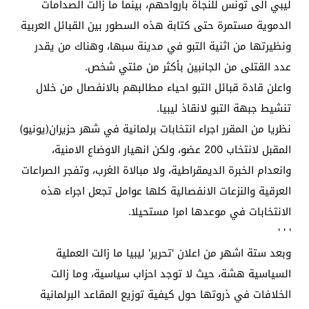
ليبي الى تونس للنجاة بأرواحهم، بينما ما زالت الصدامات
الدموية مستمرة حتى كتابة هذه السطور بين القبائل العربية
ونظيرتها من اثنية التبو في مدينة سبها، وهناك من يقدر
عدد القتلى من الجانبين بأكثر من مئتي شخص.
واعلن قادة قبائل التبو احياء مطالبهم بالانفصال من خلال
تنشيط جبهة التبو لانقاذ ليبيا.
نظريا من المقرر اجراء انتخابات برلمانية في شهر حزيران(يونيو)
المقبل لانتخاب 200 عضو، ولكن انهيار الاوضاع الامنية،
وانعدام الخبرة الديمقراطية، ولا مبالاة الغرب، وتفجر الصراعات
العرقية والنزعات الانفصالية كلها عوامل تجعل اجراء هذه
الانتخابات في موعدها امرا مستحيلا.
' ' '
وبعد ستة اشهر من اعلان 'تحرير' ليبيا ما زالت العملية
السياسية هشة، حيث لا توجد احزاب سياسية، وما زالت
الخلافات في ذروتها حول كيفية توزيع المقاعد البرلمانية