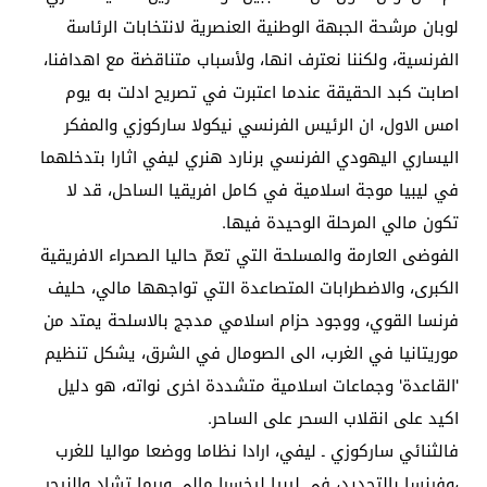
لوبان مرشحة الجبهة الوطنية العنصرية لانتخابات الرئاسة
الفرنسية، ولكننا نعترف انها، ولأسباب متناقضة مع اهدافنا،
اصابت كبد الحقيقة عندما اعتبرت في تصريح ادلت به يوم
امس الاول، ان الرئيس الفرنسي نيكولا ساركوزي والمفكر
اليساري اليهودي الفرنسي برنارد هنري ليفي اثارا بتدخلهما
في ليبيا موجة اسلامية في كامل افريقيا الساحل، قد لا
تكون مالي المرحلة الوحيدة فيها.
الفوضى العارمة والمسلحة التي تعمّ حاليا الصحراء الافريقية
الكبرى، والاضطرابات المتصاعدة التي تواجهها مالي، حليف
فرنسا القوي، ووجود حزام اسلامي مدجج بالاسلحة يمتد من
موريتانيا في الغرب، الى الصومال في الشرق، يشكل تنظيم
'القاعدة' وجماعات اسلامية متشددة اخرى نواته، هو دليل
اكيد على انقلاب السحر على الساحر.
فالثنائي ساركوزي ـ ليفي، ارادا نظاما ووضعا مواليا للغرب
،وفرنسا بالتحديد، في ليبيا ليخسرا مالي وربما تشاد والنيجر