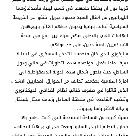
قريبا دون ان يحققا حلمهما في كسب ليبيا، فأصدقاؤهما
الليبراليون من امثال السيد محمود جبريل اختفوا عن الخريطة
السياسية تماما، وباتوا يندبون حظهم العاثر، ويوجهون
اتهامات للغرب بالتخلي عنهم وترك ليبيا تقع في قبضة
الاسلاميين المتشددين، على حد قولهم.
ساركوزي الذي كان متحمسا للتدخل العسكري في ليبيا لا
يعرف ماذا يفعل لمواجهة هذه التطورات في مالي ودول
الساحل، حيث يتحول شمال هذه الدولة الديمقراطية الى
امارة اسلامية يحكمها تحالف من الطوارق المحاربين الاشداء
الذين قاتلوا في صفوف كتائب نظام القذافي الديكتاتوري،
وتنظيم 'القاعدة' في منطقة الساحل بزعامة مختار بلمختار
ورجاله الاكثر بأسا وجبروتا.
نسبة كبيرة من الاسلحة المتقدمة التي كانت تطفح بها
مخازن النظام الليبي السابق وقعت في ايدي هذا التحالف،
وكذلك السيارات رباعية الدفع والعربات المدرعة، ومن المؤكد