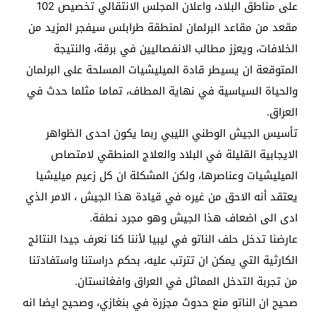
على مناطق البلاد، واعلان المجلس الانتقالي تخصيص 102
مقعد من مقاعد البرلمان لمنطقة طرابلس سيفجر المزيد من
الخلافات، ويعزز مطالب الانفصاليين في برقة، والنتيجة
المتوقعة ان يسيطر قادة الميليشيات المسلحة على البرلمان
والحياة السياسية في نهاية المطاف، تماما مثلما حدث في
العراق.
تأسيس الجيش الوطني الليبي ربما يكون احدى الظواهر
الايجابية القليلة في البلاد والعلاج المنطقي لامتصاص
الميليشيات وعناصرها، ولكن المشكلة ان كل زعيم ميليشيا
يعتقد أنه الاحق من غيره في قيادة هذا الجيش ، الامر الذي
ادى الى اضعاف هذا الجيش وهو مجرد نطفة.
عارضنا تدخل حلف الناتو في ليبيا لأننا كنا نعرف جيدا النتائج
الكارثية التي يمكن ان تترتب عليه، بحكم دراستنا واستفادتنا
من تجربة التدخل المماثل في العراق وافغانستان.
صحيح ان الناتو منع حدوث مجزرة في بنغازي، وصحيح ايضا انه