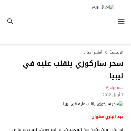
الرئيسية
أقلام أجيال
سحر ساركوزي ينقلب عليه في
ليبيا
Ajialpress
7 أبريل 2012
عبد الباري عطوان
لم نكن، ولن نكون من المعجبين، او المناصرين، للسيدة ماري