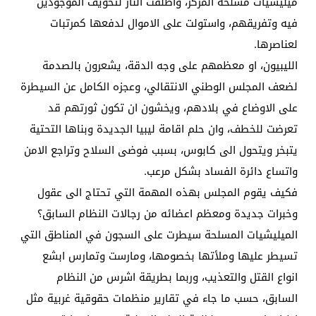
ميليشيات مسلحة المركز، واطلقت النار لتخويف الموجودين
فيه وتفريقهم، واستولت على الاموال لدفعها كمرتبات
لعناصرها.
الليبيون، او معظمهم على وجه الدقة، يشعرون بالصدمة
لضعف المجلس الوطني الانتقالي، وعجزه الكامل عن السيطرة
على الاوضاع في بلادهم، ويخشون ان تكون ثورتهم قد
تعرضت للخطف، وان حلم اقامة ليبيا الجديدة وبناها التحتية
يتبخر ويتحول الى كابوس، بسبب فوضى السلاح وتراجع الامن
واتساع دائرة الفساد بشكل مرعب.
فكيف يقوم المجلس بهذه المهمة التي تحتاج الى عقول
وخبرات جديدة ومعظم اعضائه من رجالات النظام السابق؟
الميليشيات المسلحة سيطرت على السجون في المناطق التي
تسيطر عليها وملأتها بخصومها، ومارست وتمارس ابشع
انواع القتل والتعذيب، وربما بطريقة اشرس من النظام
السابق، حسب ما جاء في تقارير منظمات حقوقية غربية مثل