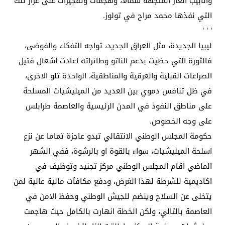
وانابيب الغاز المتجهة شمالا، وهجمات وتفجيرات على غرار تلك
التي نفذها محمد مراح في تولوز.
' ' '
ليبيا الجديدة، مثل العراق الجديد، تواجه التفكك والفوضى،
فالثورة التي حظيت بدعم الناتو وطائراته اعادت اشعال فتيل
الصراعات القبلية والعرقية والمناطقية، الواحدة تلو الاخرى،
في ظل تنافس دموي بين العديد من الميليشيات المسلحة
على مناطق النفوذ في المدن الرئيسية والعاصمة طرابلس
على وجه الخصوص.
حكومة المجلس الوطني الانتقالي تبدو عاجزة تماما عن نزع
اسلحة الميليشيات، سواء بالقوة او بالرشوة، ففي الشهر
الماضي اقام المجلس الوطني مركز تجنيد وتوظيف في
اكاديمية للشرطة لهذا الغرض، ودفع مكافآت مالية عالية لمن
يتخلى عن السلاح وينضم للجيش الوطني وحفظ الامن في
العاصمة بالتالي، ولكن الخطة انهارت بالكامل حيث هاجمت