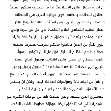
ان امارة شمال مالي الاسلامية اذا ما استقرت ستكون نقطة
انطلاق للاطاحة بأنظمة اخرى موالية للغرب في المنطقة،
والمجلس الوطني الليبي ليس استثناء، فعندما يرفع بعض
انصار العقيد القذافي اعلام القاعدة في كل من سرت وبني
الوليد، وعندما يتعطش الطوارق والقبائل الليبية الافريقية
اللون للثأر من الذين تعاطوا معهم بطريقة عنصرية بغيضة
بحجة ولائهم للنظام السابق فإن علينا ان نتوقع الاسوأ.
الغرب استطاع ان يحقق بعض اهدافه بوصول انتاج النفط
الليبي الى معدلات انتاجه السابقة (1.4 مليون برميل يوميا)
واستمرار تدفقه الى مصافيه الاوروبية، ولذلك لم نعد نسمع
او نقرأ عن اجتماعات ومؤتمرات اصدقاء ليبيا، ولكن لن يستمر
هذا التدفق النفطي مجانا ودون اعراض جانبية للتدخل
العسكري الذي حققه، ونحن نتحدث هنا عن موجات الهجرة غير
الشرعية التي قد تتدفق ايضا بموازاة خطوط ناقلات النفط،