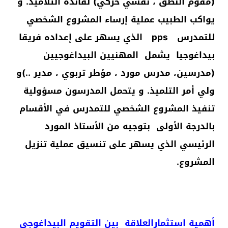
(مقوم النطق ، نفسي حركي) لفائذة التلاميذ. و
يواكب الطبيب عملية إرساء المشروع الشخصي
للتمدرس pps الذي يسهر على إعداده فريقا
بيداغوجيا يشمل المهنيين البيداغوجيين
(مدرسين، مدرس مورد ، مؤطر تربوي ، مدير ..)و
ولي أمر التلميذ. و يتحمل المدرسون مسؤولية
تنفيذ المشروع الشخصي للتمدرس في الأقسام
بالدرجة الأولى بتوجيه من الأستاذ المورد
الرئيسي الذي يسهر على تنسيق عملية تنزيل
المشروع.
أهمية استثمارالعلاقة بين التقويم البيداغوجي