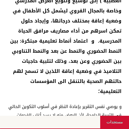
العصبية ) إلى توسيع وتنويع العرض المدرسي
وخاصة بالمجال القروي ليشمل كل الأطفال في
وضعية إعاقة بمختلف درجاتها، وإيجاد حلول
تمكن اسرهم من أداء مصاريف مرافق الحياة
المدرسية. و اعتماد أنماط تعليمية مبتكرة: بين
النمط الحضوري والنمط عن بعد والنمط التناوبي
بين الحضوري وعن بعد، وذلك لتلبية حاجيات
التلاميذ في وضعية إعاقة اللذين لا تسمح لهم
حالتهم الصحية بالتنقل الى المؤسسات
التعليمية؛
و يوصي نفس التقرير بإعادة النظر في أسلوب التكوين الحالي
في التربية الدامجة، لأن البعض منه لا يسد أغلب الفجوات
مستجدات
المعرفية أو التربوية أو التأهيلية ولا يقدم أدوات تشكل قيمة