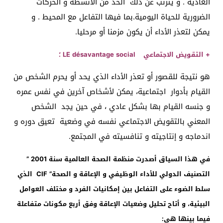
العادية . و يترتب عن ذلك الحد من الأنشطة و الحركات
الضرورية للحياة اليومية.بما فيها التفاعل مع المحيط . و
يمكن لتعذر الأداء أن يكون مزمنا أو مرحليا.
+
التقويض
الاجتماعي
LE désavantage social
؛
هو نتيجة للقصور أو تعذر الأداء الذي يحد أو يحرم الشخص من
القيام بأدوار اجتماعية، يمكن لأشخاص آخرين في نفس عمره
و جنسه القيام بها بشكل عادي ، في حين يجد الشخص
المعني بالتقويض الاجتماعي نفسه في وضعية تعيق دوره و
اندماجه و إنتاجيته و تنافسيته في المجتمع.
في هذا السياق أصدرت منظمة الصحة العالمية سنة 2001 ”
التصنيف الدولي للأداء الوظيفي و الإعاقة و الصحة” CIF الذي
سلط الضوء على التفاعل بين إمكانيات الفرد و مختلف العوامل
البيئية، و أتاح تحليل وضعيات الإعاقة وفق أربع مكونات متفاعلة
فيما بينها هي: