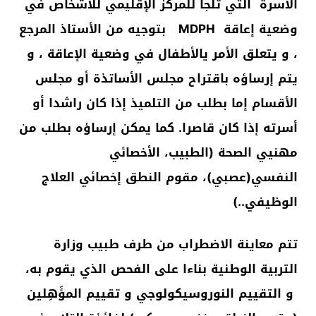
الأسرة التي تلجأ للمركز الإقليمي للأشخاص في
وضعية إعاقة MDPH بتوجيه من الأستاذ المرجع
، و يتعلق الأمر يالأطفال في وضعية الإعاقة ، و
يتم إرساؤه باقتراح مجلس الأساتذة أو مجلس
الأقسام إما بطلب من التلميذ إذا كان راشدا أو
أسرته إذا كان قاصرا. كما يمكن إرساؤه بطلب من
مهنيي الصحة (الطبيب، الأخصائي
النفسي(عصبي)، مقوم النطق إخصائي العلاج
الوظيفي..)
تتم معاينة الاضطراب من طرف طبيب وزارة
التربية الوطنية بناءا على الفحص الذي يقوم به،
و التقييم النوروسيكولوجي و تقييم المؤَهِلين