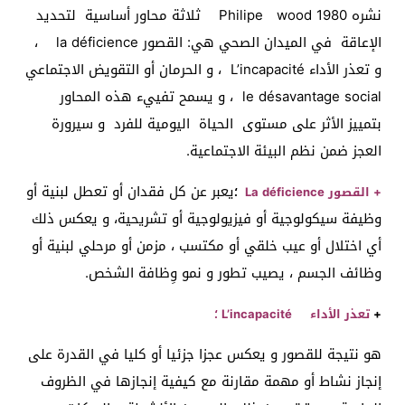
نشره Philipe wood 1980 ثلاثة محاور أساسية لتحديد
الإعاقة في الميدان الصحي هي: القصور la déficience ،
و تعذر الأداء L’incapacité ، و الحرمان أو التقويض الاجتماعي
le désavantage social ، و يسمح تفييء هذه المحاور
بتمييز الأثر على مستوى الحياة اليومية للفرد و سيرورة
العجز ضمن نظم البيئة الاجتماعية.
يعبر عن كل فقدان أو تعطل لبنية أو
+
القصور
La déficience
؛
وظيفة سيكولوجية أو فيزيولوجية أو تشريحية، و يعكس ذلك
أي اختلال أو عيب خلقي أو مكتسب ، مزمن أو مرحلي لبنية أو
وظائف الجسم ، يصيب تطور و نمو وِظافة الشخص.
+
تعذر
الأداء
L’incapacité
؛
هو نتيجة للقصور و يعكس عجزا جزئيا أو كليا في القدرة على
إنجاز نشاط أو مهمة مقارنة مع كيفية إنجازها في الظروف