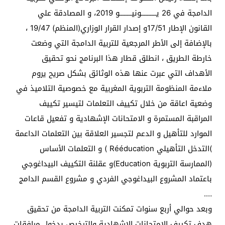
الدامجة في 26 يــــــــــونيــــــــو 2019، و المصادقة علي
القانون الإطار 17/51و إصدار القرار الوزاري(المنظم) 19/47 ،
بالإضافة إلى الأطر المرجعية للتربية الدامجة التي وضعت
خارطة الطريق ، انطلق قطار هذا البرنامج نحو تحقيق
الأهداف التي عبرت عنها هذه الوثائق بشكل صريح يروم
ملاءمة المنظومة التربوية المغربية مع خصوصية التلاميذ في
وضعية اعاقة من خلال تكييف التعلمات لتيسير تكييف
المراقبة المستمرة و الامتحانات الإشهادية و تفعيل قاعات
الموارد للتأهيل و الدعم لتجسير العلاقة بين التعلمات الداعمة
)التدخل التأهيلي Rééducation ) و التعلمات الأساس
(الممارسة التربوية Education)و عقلنة التكييف البيداغوجي
باعتماد المشروع البيداغوجي الفردي و مشروع القسم الدامج
….
وبعد حوالي أربع سنوات تمكنت التربية الدامجة من تحقيق
هدف تكييف الامتحانات الإشهادية والترخيص بدخول مرافقات