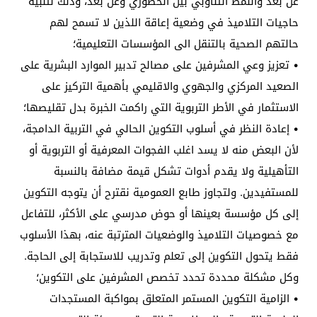
عن بعد والنمط التناوبي بين الحضوري وعن بعد، وذلك لتلبية
حاجيات التلاميذ في وضعية إعاقة اللذين لا تسمح لهم
حالتهم الصحية بالتنقل الى المؤسسات التعليمية؛
• تعزيز وعي المشرفين على مصالح تدبير الموارد البشرية على
الصعيد المركزي والجهوي والاقليمي بأهمية التركيز على
الاستثمار في الأطر التربوية التي راكمت الخبرة بدل تقليصها؛
• إعادة النظر في أسلوب التكوين الحالي في التربية الدامجة،
لأن البعض منه لا يسد اغلب الفجوات المعرفية أو التربوية أو
التأهيلية ولا يقدم أدوات تشكل قيمة مضافة بالنسبة
للمستفيدين. ولتجاوز طابع العمومية نقترح أن يتوجه التكوين
إلى كل مؤسسة بعينها أو حوض مدرسي على الأكثر، للتفاعل
مع خصوصيات التلاميذ والوضعيات المترتبة عنه، بهذا الأسلوب
فقط يتحول التكوين إلى تعلم وتدريب للاستجابة إلى الحاجة.
وكل مشكلة محددة تحدد تخصص المشرفين على التكوين؛
• الزامية التكوين المستمر المتعلق بمواكبة المستجدات