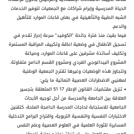
الحياة المدرسية وإبرام شراكات مع الجمعيات لتوفير الخدمات
الشبه الطبية والتأهيلية في بعض قاعات الموارد للتأهيل
والدعم.
فيما بقيت منذ فترة جائحة “الكوفيد” سرعة إحراز تقدم في
تسجيل الأطفال في وضعية اعاقة وتكييف المراقبة المستمرة
وتكليف أساتذة مشرفين على قاعات الموارد، وصياغة
المشروع البيداغوجي الفردي ومشروع القسم الدامج متفاوتة.
ولتجاوز هذه الوضعيات وغيرها تقترح الجمعية الوطنية
لمهنيي الاضطرابات العصبية النمائية ما يلي:
• تنزيل مقتضيات القانون الإطار 17 51 المتعلقة بتجسير
العلاقة بين الجامعة والمدرسة من أجل توجيه الأبحاث
الجامعية للاستجابة لحاجات المدرسة الدامجة الملحة، كتقنين
الاختبارات النفسية والنفسية التربوية، واقتراح البرامج التدخلية
المسايرة للثورة العلمية في العلوم العصبية وعلم النفس
العصبي، مع العمل على استنباث نماذج دولية ناجحة؛