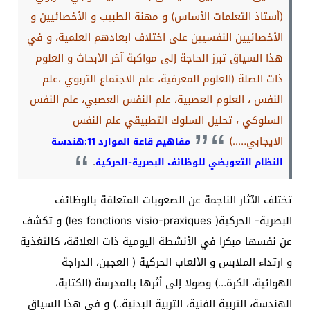
(أستاذ التعلمات الأساس) و مهنة الطبيب و الأخصائيين و
الأخصائيين النفسيين على اختلاف ابعادهم العلمية، و في
هذا السياق تبرز الحاجة إلى مواكبة آخر الأبحاث و العلوم
ذات الصلة (العلوم المعرفية، علم الاجتماع التربوي ،علم
النفس ، العلوم العصبية، علم النفس العصبي، علم النفس
السلوكي ، تحليل السلوك التطبيقي علم النفس
الايجابي…..)
مفاهيم قاعة الموارد 11:هندسة
.
النظام التعويضي للوظائف البصرية-الحركية
تختلف الآثار الناجمة عن الصعوبات المتعلقة بالوظائف
البصرية- الحركية( les fonctions visio-praxiques) و تكشف
عن نفسها مبكرا في الأنشطة اليومية ذات العلاقة، كالتغذية
و ارتداء الملابس و الألعاب الحركية ( العجين، الدراجة
الهوائية، الكرة…) وصولا إلى أثرها بالمدرسة (الكتابة،
الهندسة، التربية الفنية، التربية البدنية..) و في هذا السياق