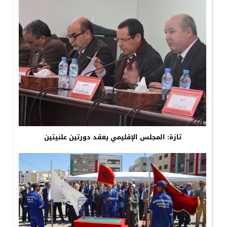
تازة: المجلس الإقليمي يعقد دورتين علنيتين