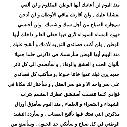
منذ اليوم لن أعاتبك أيها الوطن المكلوم و لن ألقي
بفشلنا عليك , ولن أقارنك بباقي الأوطان و لن أدخن
سيجارة الصباح من أجل سبك و شتمك , ولن أحتسي
قهوة المساء السوداء لأرى فيها حظي العاثر داخلك أيها
الوطن , ولن أكتب قصائدي الثورية لأذمك و أتقبح عليك ,
منذ اليوم أيها الوطن سأرسمك في ذاكرتي حلما جميلا
بألوان الحب و العشق والوفاء , و سأتصدى الى كل ثائر
جديد يرى فيك عدوا خائنا خنوعا ,و سأكتب كل قصائدي
على بحر واحد الا و هو بحر العقل , و سأختار لك مكانا في
فؤادي كلما تنفست أستنشق عطرك المنسم بتراب
الشهداء و الشعراء و العلماء , منذ اليوم سأمزق أوراق
مذكرتي التي نعتك فيها بأقبح الصفات , و سأردد النشيد
الوطني في كل صباح و سأبكي حد الجنون , وسأصنع من