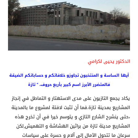
الدكتور يحيى لكرامي
أيها الساسة و المنتخبون تجاوزو خلافاتكم و حساباتكم الضيقة
فالمتضرر الأبرز اسم كبير بأربع حروف، ” تازة
يكاد يجمع التازيون على مدى الاستهتار و التماطل في إنجاز
المشاريع بمدينة تازة.فما أن تثبت لافتة لمشروع ما بالمدينة
،حتى ينشرح الشارع التازي و يتوسم خيرا في أن تخرج هذه
المشاريع مدينة تازة من براثين الهشاشة و التهميش,لكن
سرعان ما تتحول الآمال إلى آلام و حسرة على سياسات