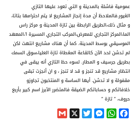
عمومية فاشلة بالمدينة و التي تعود عليها التازي
الغيور.فالملاحظ أن مدة إنجاز المشاريع لا يتم احترامها بتاتا،
و مثال ذلك،الطريق الرابطة بين تازة المدينة و مركز راس
الما،المركز التجاري للمعرض،المركب التجاري المسيرة 1،المعهد
الموسيقي بوسط المدينة. كما أن هناك مشاريع انتهت لكن
لم تدشن لحد الآن كالقاعة المغطاة تازة العليا،سوق السمك
بطريق جرسيف و المطار. لسوء حظ التازي أنه يبقى في
انتظار مشاريع قد تنجز و قد لا تنجز ، و ان أنجزت تبقى
مقفولة و لا تدشن. أيها الساسة و المنتخبون تجاوزو
خلافاتكم و حساباتكم الضيقة فالمتضرر الأبرز اسم كبير بأربع
حروف، ” تازة ”
Gmail
Messenger
Twitter
WhatsApp
X
Facebook