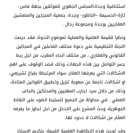
استئنافية وجدة،المجلس الجهوي للموثقين بجهة فاس-
تازة-الحسيمة –الناظور- وجدة، جمعية المجزئين والمنعشين
العقاريين بوجدة ومجموعة رحال .
ونظرا للقيمة العلمية والعملية لموضوع الندوة، فقد حرصت
اللجنة التنظيمية على دعوة مختلف الفاعلين في المجالين
القانوني والعقاري ، من مختلف انحاء المغرب، من اجل ربط
جسر التواصل بين هذه الجهات، وذلك قصد الوقوف على اهم
الاشكالات التي يعرفها العقار، سواء المرتبطة بفراغ تشريعي،
او اشكالات ناجمة عن صعوبة تنزيل وتطبيق القوانين المتاحة،
وذلك من خلال سرد تجارب المهنيين والمحتكين بالجانب
العملي . في محاولة من الجميع لتسليط الضوء على النقاط
الجوهرية، وحث المشرع على التدخل من اجل تجاوز ما يعرفه
العقار من اشكالات لا حدود لها.
وقد توجت هذه التظاهرة العلمية القيمة، بتكريم الاستاذ