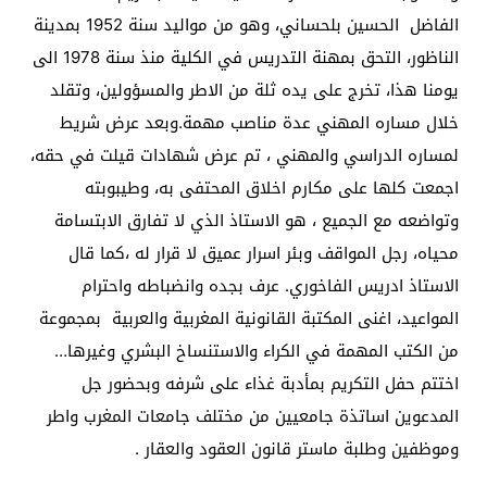
الفاضل الحسين بلحساني، وهو من مواليد سنة 1952 بمدينة
الناظور، التحق بمهنة التدريس في الكلية منذ سنة 1978 الى
يومنا هذا، تخرج على يده ثلة من الاطر والمسؤولين، وتقلد
خلال مساره المهني عدة مناصب مهمة.وبعد عرض شريط
لمساره الدراسي والمهني ، تم عرض شهادات قيلت في حقه،
اجمعت كلها على مكارم اخلاق المحتفى به، وطيبوبته
وتواضعه مع الجميع ، هو الاستاذ الذي لا تفارق الابتسامة
محياه، رجل المواقف وبئر اسرار عميق لا قرار له ،كما قال
الاستاذ ادريس الفاخوري. عرف بجده وانضباطه واحترام
المواعيد، اغنى المكتبة القانونية المغربية والعربية بمجموعة
من الكتب المهمة في الكراء والاستنساخ البشري وغيرها…
اختتم حفل التكريم بمأدبة غذاء على شرفه وبحضور جل
المدعوين اساتذة جامعيين من مختلف جامعات المغرب واطر
وموظفين وطلبة ماستر قانون العقود والعقار .