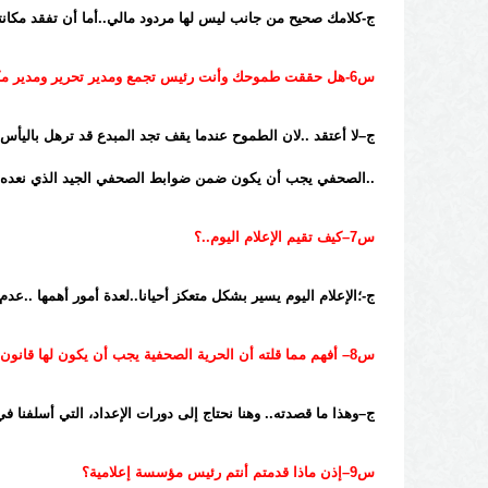
ج-كلامك صحيح من جانب ليس لها مردود مالي..أما أن تفقد مكانتها ل
س6-هل حققت طموحك وأنت رئيس تجمع ومدير تحرير ومدير مكتب صحفي..؟
ج–لا أعتقد ..لان الطموح عندما يقف تجد المبدع قد ترهل باليأس 
..الصحفي يجب أن يكون ضمن ضوابط الصحفي الجيد الذي نعده..و
س7–كيف تقيم الإعلام اليوم..؟
ج-؛الإعلام اليوم يسير بشكل متعكز أحيانا..لعدة أمور أهمها ..عد
س8– أفهم مما قلته أن الحرية الصحفية يجب أن يكون لها قانون منضبط.؟
ج–وهذا ما قصدته.. وهنا نحتاج إلى دورات الإعداد، التي أسلفنا ف
س9–إذن ماذا قدمتم أنتم رئيس مؤسسة إعلامية؟