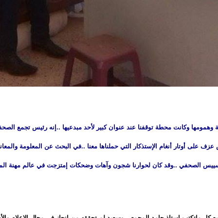
 وهمومها وكانت محطة توقفنا عند عنوان كبير لأحد مبدعيها ..إنه رئيس تجمع الصحف
زف على أوتار أنغام الإستذكار التي حملناها معنا ..في البحث عن المعلومة والمعانا
تسييس الصحفي ..وقد كان لحوارنا شجون وآهات وضحكات إمتزجت في عالم مهنة المت
ابع كل ماتكتب استاذ حامد المجمعي وسعيد لم تحققه من انجاز في مجال الاعلام وال