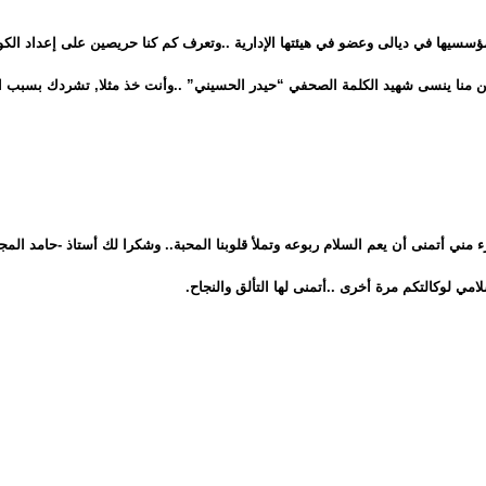
سسيها في ديالى وعضو في هيئتها الإدارية ..وتعرف كم كنا حريصين على إعداد ال
لنا .من منا ينسى شهيد الكلمة الصحفي “حيدر الحسيني” ..وأنت خذ مثلا, تشردك بسبب ا
مني أتمنى أن يعم السلام ربوعه وتملأ قلوبنا المحبة.. وشكرا لك أستاذ -حامد الم
مي لوكالتكم مرة أخرى ..أتمنى لها التألق والنجاح.