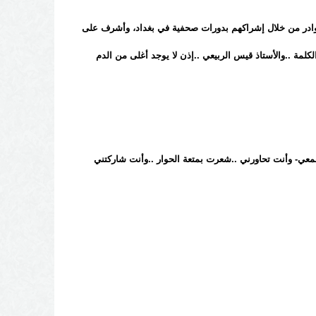
كوادر من خلال إشراكهم بدورات صحفية في بغداد، وأشرف على
لكلمة ..والأستاذ قيس الربيعي ..إذن لا يوجد أغلى من الدم
جمعي- وأنت تحاورني ..شعرت بمتعة الحوار ..وأنت شاركتني