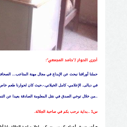
أجرى الحوار /”حامد المجمعي”:
حملنا أوراقنا نبحث عن الإبداع في مجال مهنة المتاعب… الصحافة
في ديالى. الإعلامي- كامل الخيلاني.-.حيث كان لحوارنا طعم خاص ع
..من خلال توخي الصدق في نقل المعلومة الصادقة بعيدا عن ال
س1 ..بداية نرحب بكم في صاحبة الجلالة.
ج-أنتم ضيوف أعزاء وكم سررت بكم ، اهلا بصاحبة الجلالة وانا أت