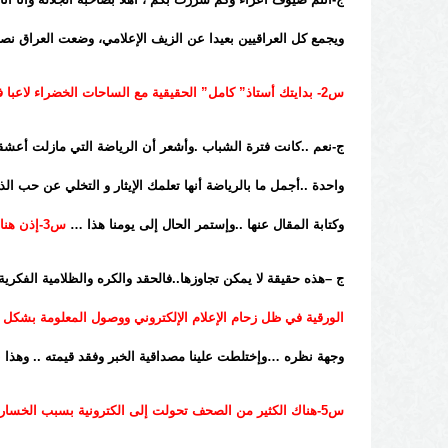
ويجمع كل العراقيين بعيدا عن الزيف الإعلامي، وضعت العراق نصب
س2- بدايتك أستاذ” كامل” الحقيقية مع الساحات الخضراء لاعبا في المنتديات الرياضية ..ما سر التحول إلى مهنة المتاعب؟
ج-نعم ..كانت فترة الشباب .وأشعر أن الرياضة التي مازلت أعشقه
واحدة ..أجمل ما بالرياضة أنها تعلمك الإيثار و التخلي عن حب ا
وكتابة المقال عنها ..وإستمر الحال إلى يومنا هذا …
س3-إذن هنا تؤمن بأن العقل السليم في الجسم السليم..؟
ج –هذه حقيقة لا يمكن تجاوزها..فالحقد والكره والظلامية الفكري
الورقية في ظل زحام الإعلام الإلكتروني ووصول المعلومة بشكل 
وجهة نظره …وإختلطت علينا مصداقية الخبر وفقد قيمته .. وهذا به ل
س5-هناك الكثير من الصحف تحولت إلى الكترونية بسبب الخسارة والتمويل..ويقال أن الورقية فقدت مكانتها..؟