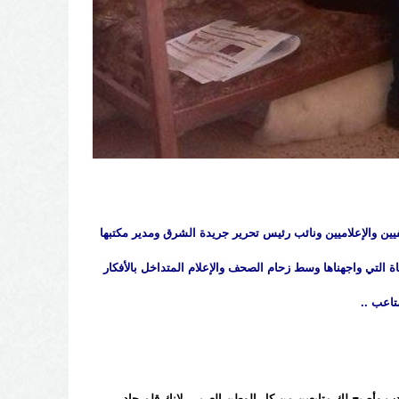
يين والإعلاميين ونائب رئيس تحرير جريدة الشرق ومدير مكتبها
ة التي واجهناها وسط زحام الصحف والإعلام المتداخل بالأفكار
اعب ..
أدب وأصبح لك متابعين من كل الوطن العربي، لانك قلم جاد