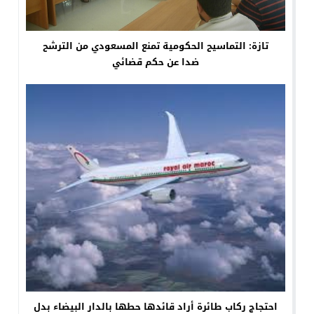
تازة: التماسيح الحكومية تمنع المسعودي من الترشح
ضدا عن حكم قضائي
احتجاج ركاب طائرة أراد قائدها حطها بالدار البيضاء بدل