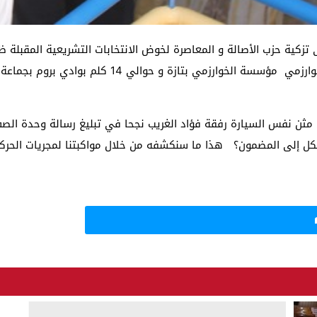
 تزكية حزب الأصالة و المعاصرة لخوض الانتخابات التشريعية المقبل
تناغم و انسجام واضحين أثناء حفل تدشين مدرسة الخوا
على مثن نفس السيارة رفقة فؤاد الغريب نجحا في تبليغ رسالة وحدة ا
كل إلى المضمون؟ هذا ما سنكشفه من خلال مواكبتنا لمجريات الحركة