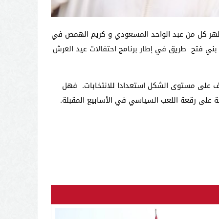
ة ظهر كل من عبد الواحد المسعودي و كريم الهمص في
رزمي مؤسسة الخوارزمي بتازة و حوالي 14 كلم بوادي بروم بجماعة بني فتح طريق في إطار برنامج احتفالات عيد العرش
لصف على مستوى الشكل استعدادا للانتخابات. فهل
 على رقعة اللعب السياسي في الأسابيع المقبلة.