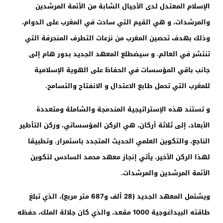
الإسلام المعتدل لدى الأجيال الشابة من الأئمة المرشدين
والمرشدات، و هي القيم التي سادت في المغرب على الدوام،
وذلك بهدف تحصين المغرب من نزعات التطرف المنحرفة التي
تنتشر في العالم. و سيضطلع المعهد الجديد بدور هام إلى
جانب باقي المؤسسات في الحفاظ على الهوية الإسلامية
للمغرب التي تحمل طابع الاعتدال و الانفتاح والتسامح.
و تستند هذه الإستراتيجية المندمجة والشاملة ومتعددة
الأبعاد، إلى ثلاثة أركان، هي الركن المؤسساتي، وركن التأطير
الناجع، والتكوين العلمي الحديث المتجدد باستمرار. وتطبيقا
لهذا الركن الأخير، يأتي إنجاز معهد محمد السادس لتكوين
الأئمة المرشدين والمرشدات.
ويشتمل المعهد الجديد (28 ألف و687 متر مربع)، الذي تبلغ
طاقته البيداغوجية 1000 مقعد، والذي كان جلالة الملك، حفظه