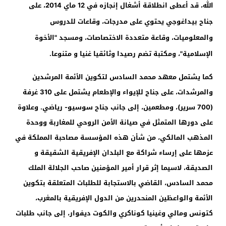
الله، قد أعطى انطلاقة أشغال إنجازه في 12 ماي 2014، على
جناح بيداغوجي يحتوي على مدرجات، وقاعات للدروس
والمعلوميات، وقاعة متعددة الاختصاصات، ومسجد "الأخوة
الإسلامية"، ومكتبة تضم رصيدا وثائقيا غنيا و متنوعا.
كما يشتمل معهد محمد السادس لتكوين الأئمة المرشدين
والمرشدات، على جناح للإيواء والإطعام يشتمل على 310 غرفة
(700 سرير)، ومطعمين، إلى جانب جناح سوسيو- رياضي. وعلاوة
على دورها المتمثل في صيانة الأمن الروحي للمغاربة ووحدة
المذهب المالكي، من شأن هذه المؤسسة مصاحبة المملكة في
عزمها على إرساء شراكة مع البلدان الإفريقية الشقيقة و
الصديقة، لاسيما إثر قرار أمير المؤمنين صاحب الجلالة الملك
محمد السادس، القاضي بالاستجابة للطلبات المتعلقة بتكوين
الأئمة والواعظين المنحدرين من الدول الإفريقية بالمغرب،
كتونس ومالي وغينيا كوناكري والكوت ديفوار، إلى جانب طلبات