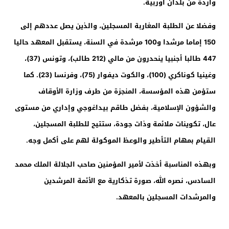
واردة من بلدان أوربية.
وفضلا عن الطلبة المغاربة المسجلين، والذين يصل عددهم إلى
150 إماما مرشدا و100 مرشدة في السنة، يستقبل المعهد حاليا
447 طالبا أجنبيا ينحدرون من مالي (212 طالب)، وتونس (37)،
وغينيا كوناكري (100)، والكوت ديفوار (75)، وفرنسا (23). كما
ستؤمن هذه المؤسسة، المنجزة من طرف وزارة الأوقاف
والشؤون الإسلامية، بفضل طاقم بيداغوجي وإداري من مستوى
عال، تكوينات ملائمة وذات جودة، ستتيح للطلبة المسجلين،
القيام بمهام التأطير والوعظ الموكولة لهم على أكمل وجه.
وبهذه المناسبة أخذت لأمير المؤمنين صاحب الجلالة الملك محمد
السادس، نصره الله، صورة تذكارية مع الأئمة المرشدين
والمرشدات المسجلين بالمعهد.