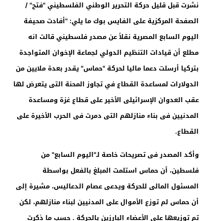
نشرت قبل قليل حركة التحرير الوطني الفلسطيني "فتح" /
الصفحة المركزية
على الفايس بوك ما يلي: "أفادت صحيفة
اليوم السابع المصرية نقلاً عن مصدر فلسطيني قالت انه
مطلع أن قيادات التنظيم الدولي لجماعة الإخوان المتواجدة
بتركيا أرسلت دعما ماليا لحركة "حماس" يقدر بعدة ملايين من
الدولارات لمساعدة القطاع في تجاوز المحنة التى يتعرض لها
عقب العدوان الإسرائيلى الأخير على قطاع غزة ومساعدة
المدنيين فى بناء منازلهم التى دمرت فى الحرب الأخيرة على
القطاع.
وأكد المصدر فى تصريحات خاصة لـ"اليوم السابع" من
فلسطين، أن حماس استلمت المبلغ بالفعل بواسطة
المسئول المالى للحركة ويدعى عصام الدعاليس، مشيرة إلى
أن حماس لم توزع الأموال على المدنيين لبناء منازلهم، لكن
تم توزيعها على الأعضاء البارزين بالحركة . حسب ما ذكرت