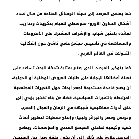
كما يسعى المرصد إلى تعبئة الوسائل المتاحة من خلال تعدد
أشكال التعاون الأورو- متوسطي للقيام بتكوينات وتداريب
لفائدة باحثين شباب، والإشراف المشترك على الأطروحات
والمساهمة في تأسيس مجتمع علمي ناشئ حول إشكالية
التحولات في العالم العربي.
كما يتوخى المرصد، الذي يعتبر بمثابة شبكة للبحث تساعد على
تعبئة أعضائها للإجابة على طلبات العروض الوطنية أو الدولية،
أن يصبح قاعدة مستديمة لجمع أبحاث حول التغيرات المجتمعية
المرتبطة بالتغيرات السياسية، فضلا عن بناء تفكير يؤدي إلى
خلق أدوات مفاهيمية شبيهة في الزمان والمجال (المغرب
وتونس ومصر والجزائر وليبيا) وإنتاج معطيات لتطوير أبحاث
كمية وكيفية لفاعلي المجتمع المدني والمؤسسات. ويطمح
المرصد، علاوة على ذلك، إلى أن يكون حلقة وصل بين المنتجين