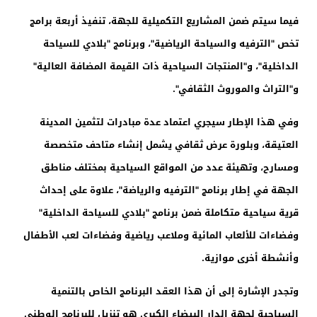
فيما سيتم ضمن المشاريع التكميلية للجهة، تنفيذ أربعة برامج
تخص "الترفيه والسياحة الرياضية"، وبرنامج "بلادي للسياحة
الداخلية"، و"المنتجات السياحية ذات القيمة المضافة العالية"
و"التراث والموروث الثقافي".
وفي هذا الإطار سيجري اعتماد عدة مبادرات لتثمين المدينة
العتيقة، وبلورة عرض ثقافي يشمل إنشاء متاحف متخصصة
ومسارح، وتهيئة عدد من المواقع السياحية بمختلف مناطق
الجهة في إطار برنامج "الترفيه والرياضة"، علاوة على إحداث
قرية سياحية متكاملة ضمن برنامج "بلادي للسياحة الداخلية"
وفضاءات للألعاب المائية وملاعب رياضية وفضاءات لعب الأطفال
وأنشطة أخرى موازية.
وتجدر الإشارة إلى أن هذا العقد البرنامج الخاص بالتنمية
السياحية لجهة الدار البيضاء الكبرى هو تنزيل للبرنامج الوطني