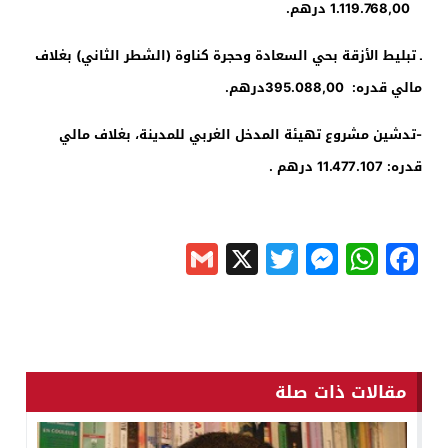
1.119.768,00
درهم.
ـ تبليط الأزقة بحي السعادة وحجرة كناوة (الشطر الثاني) بغلاف
مالي قدره:
395.088,00
درهم.
-تدشين مشروع تهيئة المدخل الغربي للمدينة، بغلاف مالي
قدره: 11.477.107 درهم .
Gmail
Messenger
Twitter
WhatsApp
X
Facebook
مقالات ذات صلة