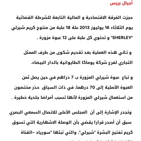
أجيال بريس
حجزت الفرقة الاقتصادية و المالية التابعة للشرطة القضائية
يوم الثلاثاء 16 يوليوز 2013 علة 18 علبة من منتوج كريم شيرلي
"
SHERLEY
" و تحتوي كل علبة على 12 عبوة مزورة .
و تـاتي هذه العملية بعد تقديم شكوى من طرف الممثل
التجاري لفرع شركة يوماكا الطايوانية بالدار البيضاء.
و تباع عبوة شيرلي المزورة ب 7 دراهم في حين يصل ثمن
العبوة الأصلية إلى 70 درهما، في ذات السياق حذر مختصون
من استعمال شيرلي المزورة لأنها تسبب أمراضا جلدية خطيرة .
وتجدر الإشارة إلى أن المجلس الأعلى للاتصال السمعي البصري
سبق أن أصدر قرارا يقضي بأن الوصلة الاشهارية التي تسوق
كريم تفتيح البشرة "شيرلي"، والتي تبثها "سورياد
–
القناة