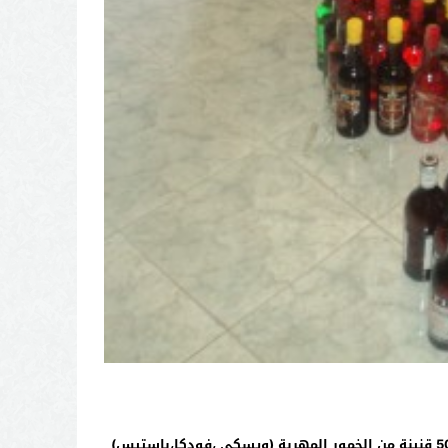
تمكنت يوم الخميس 23 ماي 2013 الفرقة الاقتصادية و المالية للشرطة القضائية بتازة، بناءا على معلومة توصلت بها من حجز 500 قنينة من الخمور المهربة (ويسكي ،فودكا،باستيس)