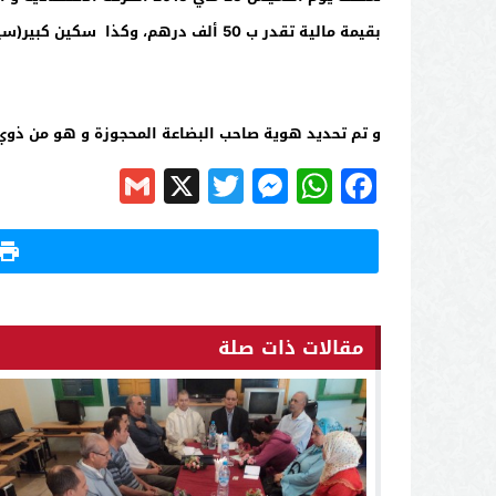
بقيمة مالية تقدر ب 50 ألف درهم، وكذا سكين كبير(سيف)الصورة1 -على متن سيارة أوبيل أسطرا ذات صفائح مزورة-الصورة2-
و تم تحديد هوية صاحب البضاعة المحجوزة و هو من ذوي 
Gmail
Messenger
Twitter
WhatsApp
X
Facebook
مقالات ذات صلة