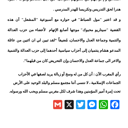
هدرا لحق التدريس وتكريسا للهدر المدرسي .
و قد اعتبر "مول الصباط" في حواره مع أسبوعية "المشعل" أن هذه
القضية "سيناريو محبوك" موجها أصابع الإتهام لأعضاء من حزب العدالة
والتنمية وجماعة العدل والاحسان، مُضيفاً “لقد تبين لي ان اثنين من عائلة
المدعو هشام ينتميان إلى أحزاب سياسية أحدهما إلى حزب العدالة والتنمية
والاخر الى جماعة العدل والاحسان وإن التحريض كان من قبلهما”.
رأي
المغرب الآن
: أن كل من له وسخ أو زبالة يريد لصقها في الأحزاب
الجماعات الإسلامية ، لا ننسى أننا مجتمع مسلم والبلد الوحيد على الأرض
تحت إمرة آمير المؤمنين وهذا شرف لكل مغربي مسلم ويحب الله ورسوله.
Gmail
Messenger
Twitter
WhatsApp
X
Facebook