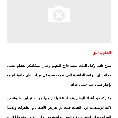
المغرب الآن
صرح نائب وكيل الملك سعيد فارح المُتهم بإجبار الميكانيكي هشام بتقبيل
حذائه ، إن الوقفة الحاشدة التي نظمت ضده في ميدلت على خلفية اتهامه
بإجبار هشام على تقبيل حذائه.
مفبركة من أعداء الوطن وتم استغلالها لتزامنها مع 20 فبراير بطريقة جد
ذكية للإستفادة من الحدث حيث تم تحريض الأطفال و العاهرات وتلاميذ
المداس و إخراجهم من فصولهم الدراسية من اجل التظاهر وهو ما اعتبره