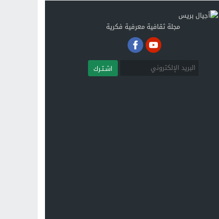
مجلة ثقافية معرفية فكرية
اشـتـرك