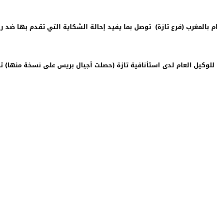
م بالمغرب (فرع تازة) توصل بما يفيد إحالة الشكاية التي تقدم بها ضد
 كان محمد –ب قد تقدم بشكاية بتاريخ 28 فبراير 2013 للوكيل العام لدى استأنافية تازة (حصلت أجيال ب