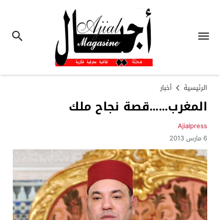
الرئيسية
أخبار
المغرب……قصة نجاح ملك
Ajialpress
6 مارس 2013