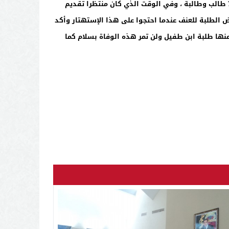
أكد أنس الأبيض من الإتحاد الوطني لطلبة المغرب موقع القنيطرة أن حالة التسمم وصلت إلى 7500 طالب وطالبة ، وفي الوقت الذي كان منتظرا تقديم
 الطلبة للعنف عندما احتجوا على هذا الإستهتار وأكد
ها طلبة ابن طفيل ولن تمر هذه الوفاة بسلام كما