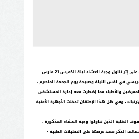
تدهورت حالة أربعة طلبة بجامعة ابن طفيل مساء الأحد 24 مارس 2013 متأثرين بحالة التسمم التي تعرض لها مجموعة من الطلبة على إثر تناول وجبة العشاء ليلة الخميس 21 مارس
دريسي في نفس الليلة وصبيحة يوم الجمعة المنصرم ،
الممرضين والأطباء مما إضطرت معه إدارة المستشفى
تباك ، وفي ظل هذا الإحتقان تدخلت الأجهزة الأمنية
وف الطلبة الذين تناولوا وجبة العشاء المذكورة ،
سالف الذكر قصد عرضها على التحليلات الطبية ٠