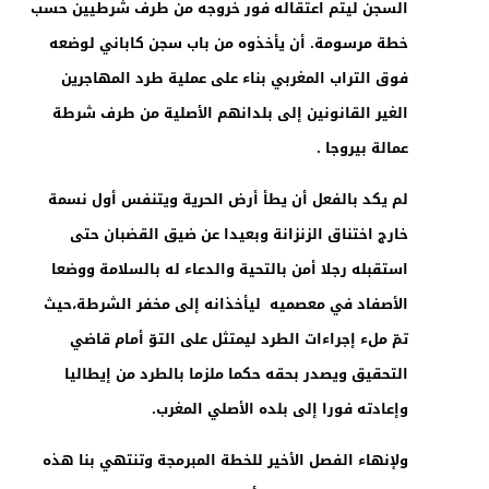
السجن ليتم اعتقاله فور خروجه من طرف شرطيين حسب
خطة مرسومة. أن يأخذوه من باب سجن كاباني لوضعه
فوق التراب المغربي بناء على عملية طرد المهاجرين
الغير القانونين إلى بلدانهم الأصلية من طرف شرطة
عمالة بيروجا .
لم يكد بالفعل أن يطأ أرض الحرية ويتنفس أول نسمة
خارج اختناق الزنزانة وبعيدا عن ضيق القضبان حتى
استقبله رجلا أمن بالتحية والدعاء له بالسلامة ووضعا
الأصفاد في معصميه ليأخذانه إلى مخفر الشرطة،حيث
تمّ ملء إجراءات الطرد ليمتثل على التوّ أمام قاضي
التحقيق ويصدر بحقه حكما ملزما بالطرد من إيطاليا
وإعادته فورا إلى بلده الأصلي المغرب.
ولإنهاء الفصل الأخير للخطة المبرمجة وتنتهي بنا هذه