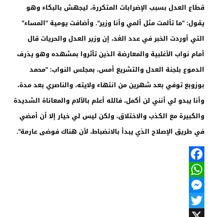
قطاع العدل بسبب الإضرابات المتكررة، ليجهش بالبكاء وهو
يقول: "ما تألمت مثل ألمي وأنا وزير". وأضافت يومية "المساء"
التي أوردت الخبر في عدد الغد، إن وزير العدل والحريات قال
أمام نواب الأغلبية والمعارضة الذين تأثروا بمشهده وهو يذرف
الدموع بلجنة العدل والتشريع أمس، بمجلس النواب: "محمد
بوزوبع توفي بعد شهرين من انتهاء ولايته، والناصري بعد مدة،
وأنا يبدو لي أنني لن أكمل، فالله أعلم بالآلام والمعاناة الشديدة
والكبيرة مع الكذب والاختلاق، ولكن ليس لي خيار إلا أن أمضي
في طريق الإصلاح الذي يبدأ بالانضباط، لأن هناك فوضى عارمة".
Facebook
WhatsApp
Messenger
Twitter