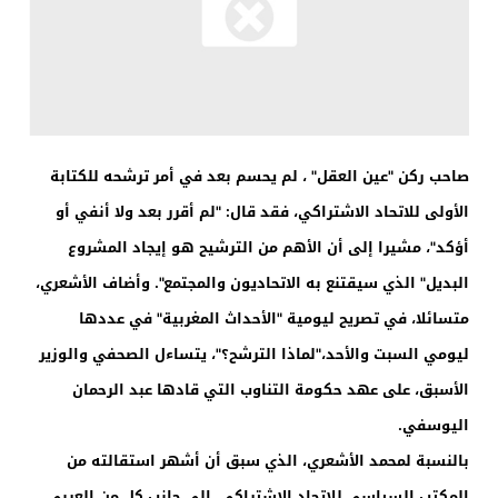
صاحب ركن "عين العقل" ، لم يحسم بعد في أمر ترشحه للكتابة
الأولى للاتحاد الاشتراكي، فقد قال: "لم أقرر بعد ولا أنفي أو
أؤكد"، مشيرا إلى أن الأهم من الترشيح هو إيجاد المشروع
البديل" الذي سيقتنع به الاتحاديون والمجتمع". وأضاف الأشعري،
متسائلا، في تصريح ليومية "الأحداث المغربية" في عددها
ليومي السبت والأحد،"لماذا الترشح؟"، يتساءل الصحفي والوزير
الأسبق، على عهد حكومة التناوب التي قادها عبد الرحمان
اليوسفي.
بالنسبة لمحمد الأشعري، الذي سبق أن أشهر استقالته من
المكتب السياسي للاتحاد الاشتراكي، إلى جانب كل من العربي