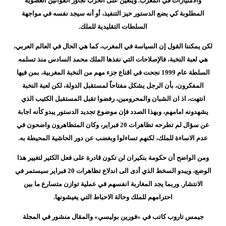
والامتيازات في المغرب. ويتعين على الحزب تجاوز القوانين العضوية
المطلوبة كي يضع الدستور حيز التنفيذ، أو أنه سيجد نفسه في مواجهة
السلطات التقليدية للملك.
لكن يمكننا القول إن السياسة في المغرب، كما هي الحال في العالم العربي،
هي لعبة النخبة، فالإصلاحات التي نفذها الملك محمد السادس منذ تسلمه
السلطة عام 1999 نجحت في اقناع جزء مهم من النخبة المغربية، بمن فيها
المفكرون، بأن الرجل يشكل مفتاحاً لمستقبل الدولة، لكن لعبة النخبة
انتهت، اذ ان الشبان والمحرومين، رفضوا تقبل المستقبل الكئيب الذي
يشهدونه امامهم، وبهذا الصدد فإن موضوع تجديد الدستور يبدو كأنه اجابة
عن سؤال لم تطرحه تظاهرات 20 فبراير، وكان المتظاهرون واضحون في
عدم الاساءة للملك، لكنهم تساءلوا وبغضب عن دور الحاشية المحيطة به.
ومن الواضح أن حكومة بنكيران لن تكون قادرة على فعل الكثير لتغيير هذا
الوضع، ويبدو السخط الذي أدى الى اندلاع تظاهرات 20 فبراير سيستمر في
الانتشار. وربما يجد المغاربة انفسهم في عملية توازن متسارع ما بين
احترامهم للملك وحالة الاحباط التي يعيشونها.
جيمس تاروب كاتب في «فورين بوليسي» والمقال منشور في المجلة