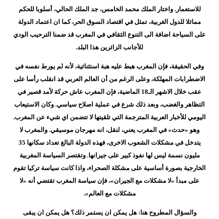
للاستعمار. واختار الملك محمد الخامس، جد الملك الحالي، أسلوبا للحكم
مماثلا للدول الغربية، تمثل في اقتصاد السوق الحر، كما ان اعتماد الدولة
على السياحة اضافة الى التنوع الثقافي في المغرب قد ضمنا الترحيب الودي
للأجانب الزائرين هذا البلد.
وفي الحقيقة، فإن المغرب هبط عليه هبة استثنائية، لأنه لم يورط نفسه في
الاضطرابات المهلكة، وعلى الرغم من أن العالم العربي قد انقلب رأسا على
عقب خلال الاشهر الـ18 الماضية، فإن المغرب عاش حركة لأمد قصير في
التظاهر والغضب، وبعد ذلك شرع في عملية اصلاح سياسي. وكان الاستيعاب
اليومي للأخبار العربية المترجمة التي تلقيتها لا تتضمن اي شيء عن المغرب.
وهو «حدث» في المغرب يعني، لنقل، انه مهرجان موسيقي. والمغرب لا
يتدخل في مشكلات الشعوب الاخرى، فهذه الدولة البالغ تعداد سكانها 35
مليون نسمة ليس لها نفوذ كبير على جيرانها. وتقتصر السياسة المغربية
الخارجية بصورة أساسية على مشكلة الصحراء، واذا كانت سياسة تركيا تقوم
على مبدأ «لا مشكلات مع الجيران»، فإن سياسة المغرب تقتضي أنه «لا
مشكلات مع العالم».
والسؤال المطروح هنا: هل يمكن ان يستمر ذلك؟ هل يمكن ان يبقى