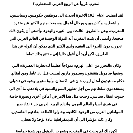
المغرب غريباً عن الربيع العربي المضطرب؟
لقد امضيت الايام الـ10 الاخيرة أتحدث الى موظفين حكوميين، وسياسيين،
وناشطين، وأكاديميين، ورجال أعمال. وسمعت منهم الكثير عن «تفرد
المغرب»، وعن «الطريق الثالث» بين الثورة والهدوء، وأتمنى أن يكون ذلك
صحيحا، وأتمنى أن يثبت المغرب أنه الدولة الوحيدة في العالم العربي التي
تحررت دون اللجوء الى العنف، ولدي الكثير الذي يمكن أن أقوله عن هذا
الطريق، لكن أريد أن أقول حاليا إني مقتنع بذلك تماما.
وكان «التحرر من اعلى الهرم» نموذجاً عظيماً لـ«نظرية العصرنة» التي
وضعها صامويل هنتنغتون وسيمور مارين ليبست قبل 50 عاما. ومن امثالها
حكام مستبدون أمثال ايوب خان في باكستان، وأوغستو بينوشيه في تشيلي،
يستخدمون سلطاتهم من أجل تطوير النمو والتنمية في بلادهم، ما أدى الى
حدوث انتقال سياسي. وحدث مثل هذا الامر في أماكن أخرى وبصورة خاصة
في شرق آسيا والعالم العربي. واندلع الربيع العربي جراء نفاد صبر
المواطنين العرب من الوعود الكاذبة، وحاولوا الاطاحة بقادتهم الفاسدين،
وكان ذلك مؤشرا الى أن الديمقراطية عادة تؤخذ ولا تعطى.
لكن ذلك لم يحدث في المغرب، وشعرت بالذهول من شدة حماسة