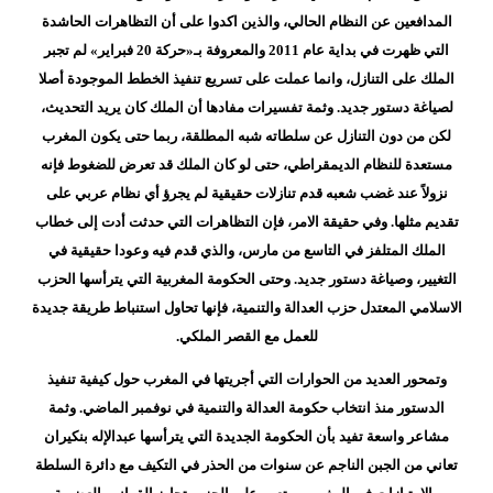
المدافعين عن النظام الحالي، والذين اكدوا على أن التظاهرات الحاشدة
التي ظهرت في بداية عام 2011 والمعروفة بـ«حركة 20 فبراير» لم تجبر
الملك على التنازل، وانما عملت على تسريع تنفيذ الخطط الموجودة أصلا
لصياغة دستور جديد. وثمة تفسيرات مفادها أن الملك كان يريد التحديث،
لكن من دون التنازل عن سلطاته شبه المطلقة، ربما حتى يكون المغرب
مستعدة للنظام الديمقراطي، حتى لو كان الملك قد تعرض للضغوط فإنه
نزولاً عند غضب شعبه قدم تنازلات حقيقية لم يجرؤ أي نظام عربي على
تقديم مثلها. وفي حقيقة الامر، فإن التظاهرات التي حدثت أدت إلى خطاب
الملك المتلفز في التاسع من مارس، والذي قدم فيه وعودا حقيقية في
التغيير، وصياغة دستور جديد. وحتى الحكومة المغربية التي يترأسها الحزب
الاسلامي المعتدل حزب العدالة والتنمية، فإنها تحاول استنباط طريقة جديدة
للعمل مع القصر الملكي.
وتمحور العديد من الحوارات التي أجريتها في المغرب حول كيفية تنفيذ
الدستور منذ انتخاب حكومة العدالة والتنمية في نوفمبر الماضي. وثمة
مشاعر واسعة تفيد بأن الحكومة الجديدة التي يترأسها عبدالإله بنكيران
تعاني من الجبن الناجم عن سنوات من الحذر في التكيف مع دائرة السلطة