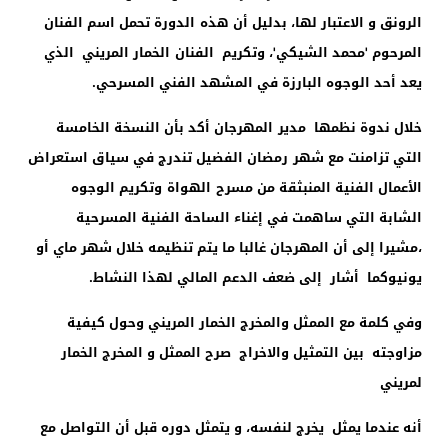
الرونق و الاعتبار لها، بدليل أن هذه
الدورة تحمل اسم الفنان
المرحوم 'محمد الشيكي'، وتكريم الفنان
الخمار المريني الذي
يعد أحد الوجوه البارزة في المشهد الفني المسرحي
.
خلال ندوة نظمها مدير
المهرجان أكد بأن النسخة الخامسة
التي تزامنت مع شهر
رمضان الفضيل تندرج في سياق استعراض
الأعمال الفنية المنبثقة من مسرح
الهواة
وتكريم الوجوه
الشابة التي ساهمت في إغناء الساحة الفنية المسرحية
،مشيرا إلى أن المهرجان غالبا ما يتم تنظيمه خلال شهر ماي أو
يونيوكما أشار إلى ضعف الدعم المالي لهذا النشاط.
وفي كلمة مع الممثل والمخرج الخمار المريني
وحول
كيفية
مزاوجته بين التمثيل والاخراج صرح الممثل و المخرج الخمار
لمريني
أنه عندما يمثل يخرج لنفسه، و يتمثل دوره قبل أن التواصل مع