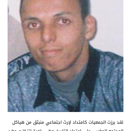
لقد برزت الجمعيات كامتداد لإرث اجتماعي منبثق من هياكل