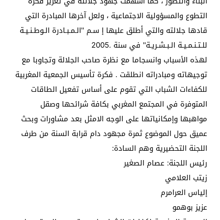
البناء والتطور ، كما أسهمت جهود جلالته في تعزيز فكرة
التطوع والمسؤولية الاجتماعية ، ولعل آخرها المبادرة التي
قادها جلالته والتي أطلق عليها إ سـم ''الـمـبـادرة الـوطـنـيـة
للـتـنـمـيـة الـبـشـريـة'' في سنة .2005
لهذه الأسباب وانسجاما مع نظرة صاحب الجلالة وتجاوبا مع
توجيهاته ومبادراته انطلقت . فكرة تأسيس الجمعية المغربية
للكفاءات الشباب التي تقوم على أساس تفعيل الطاقات
المتوفرة في المجتمع المغربي بكافة شرائحها وصقل
مواهبها وإمكانياتها على الوجه الامثل بعد مشاورات وبحث
عميق حول الموضوع ثمرة مجهود دام قرابة السنة من طرف
اللجنة التحضيرية وهم السادة:
رئيس اللجنة: عصام الصغير
زيتب العلامي
إلياس العرامرم
عزيز بوهمو