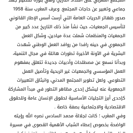
المجتمع المغربي على امتداد التاريخ، وهي بلورة لتنظيم جهد
جماعي وتعبير عن حاجات المجتمع. وعرف المغرب سنة 1958
صدور ظهائر الحريات العامة التي أرست أسس الإطار القانوني
لتأسيس الجمعيات، حيث نشأ منذ ذلك التاريخ عدد كبير من
الجمعيات والمنظمات شملت عدة ميادين، وشكل العمل
الجمعوي في حينه رافدا من روافد العمل الوطني شهدت
البشرية في الآونة الأخيرة تطورات هائلة في مجال التنمية،
وبدأنا نسمع عن مصطلحات وأدبيات جديدة تتعلق بمفهوم
العمل المؤسسي والجمعيات غير الربحية وتأصيل العمل
التطوعي. ولعل تطوير المجتمع المدني، وانبثاق التعبيرات
الجمعوية عنه ليشكل إحدى مظاهر التطور في مبدأ المشاركة
كإحدى أبرز التجليات الأساسية لحقوق الإنسان عامة وللحقوق
الاقتصادية والاجتماعية بصفة خاصة .
وفي المغرب ؛ كانت لجلالة محمد السادس نصره الله رؤيته
الواضحة بخصوص إعطاء الشباب الأهمية القصوى في مسيرة