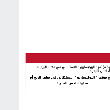
خ مؤتمر ” البوليساريو ” الاستثنائي في مهب الريح أم
محاولة لجس النبض؟