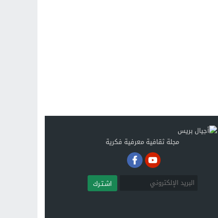
مجلة ثقافية معرفية فكرية
اشـتـرك