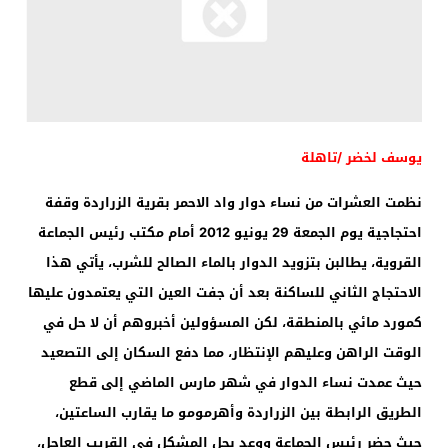
يوسف لخضر /تاهلة
نظمت العشرات من نساء دوار واد
الاحمر بقرية الزراردة وقفة
احتجاجية يوم الجمعة 29 يونيو 2012 أمام مكتب
رئيس الجماعة
القروية، يطالبن بتزويد الدوار بالماء الصالح للشرب، يأتي هذا
الاحتجاج الثاني للساكنة بعد أن جفت العين التي يعتمدون عليها
كمورد مائي
بالمنطقة، لكن المسؤولين أخبروهم أن لا حل في
الوقت الراهن وعليهم
الإنتظار، مما دفع السكان إلى التصعيد
حيث عمدت نساء الدوار في شهر مارس
الماضي إلى قطع
الطريق الرابطة بين الزراردة وأهرمومو ما يقارب الساعتين،
حيث حضر رئيس الجماعة ووعد بحل المشكل في القريب العاجل،