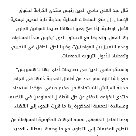
قال عبد العلي حامي الدين رئيس منتدى الكرامة لحقوق
الإنسان، إن منع السلطات المحلية بمدينة تازة لمخيم لجمعية
الأمل الوطنية، إذا صحّ يعتبر انتهاكا صريحا للقوانين الجاري
بها العمل، وتعارضا مع الدستور الذي "يكرس مبدأ المساواة
وعدم التمييز بين المواطنين"، وضربا لحق الطفل في التخييم،
وتعطيلا للأدوار التربوية للجمعيات.
واستنكر حامي الدين في تصريحات أدلى بها لـ"هسبريس"
منع باشا تازة سفر عدد من أطفال المدينة ذاتها في اتجاه
مدينة العرائش للاستفادة من مخيم صيفي، مؤكدا استعداد
منتدى الكرامة للدفاع عن حق الأطفال الممنوعين في التخييم،
ومساندة الجمعية المذكورة إذا ما قررت اللجوء إلى القضاء.
ودعا الفاعل الحقوقي نفسه الجهات الحكومية المسؤولة عن
تنظيم المخيمات إلى التجاوب مع ما وصفها بمطالب العديد