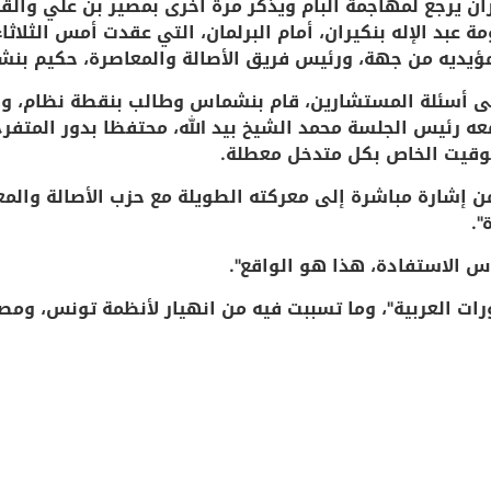
ان يرجع لمهاجمة البام ويذكر مرة أخرى بمصير بن علي والقذ
ة عبد الإله بنكيران، أمام البرلمان، التي عقدت أمس الثل
مؤيديه من جهة، ورئيس فريق الأصالة والمعاصرة، حكيم بن
د على أسئلة المستشارين، قام بنشماس وطالب بنقطة نظام، وه
 رئيس الجلسة محمد الشيخ بيد الله، محتفظا بدور المتفرج
التوقيت الخاص بكل متدخل معطلة.
ن إشارة مباشرة إلى معركته الطويلة مع حزب الأصالة والم
".
 الاستفادة، هذا هو الواقع".
ورات العربية"، وما تسببت فيه من انهيار لأنظمة تونس، ومص