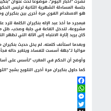
نشرت "أخبار اليوم"، موضوعا تحت عنوان "بنكير
جلسة المساءلة الشهرية الثانية لرئيس الحكوم
هو الاصطدام القوي مرة أخرى بين بنكيران و
فبمجرد ما أخذ عبد الإله بنكيران الكلمة للر
مشروعة، لتدخل القاعة في جلبة وصخب، ظل معه
كان يريد إثارة الانتباه إلى الآلة التي تظهر 
وبعدما استأنف كلمته، لم يخل حديث بنكيران م
مواليا لـ"جهة أسست للفساد ويتغير حاله فجأة
وأوضح أن الحكم في المغرب "تأسس على أساس
كما حاول بنكيران مرة أخرى التلويح بشبح "الث
Facebook
WhatsApp
Messenger