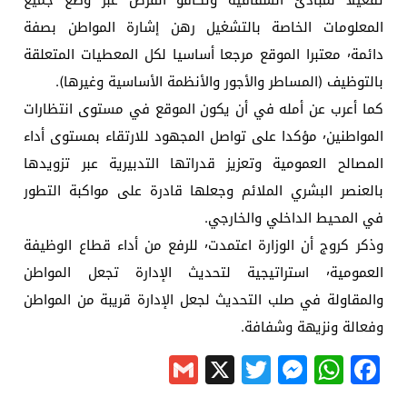
تفعيلا لمبادئ الشفافية وتكافؤ الفرص عبر وضع جميع
المعلومات الخاصة بالتشغيل رهن إشارة المواطن بصفة
دائمة٬ معتبرا الموقع مرجعا أساسيا لكل المعطيات المتعلقة
بالتوظيف (المساطر والأجور والأنظمة الأساسية وغيرها).
كما أعرب عن أمله في أن يكون الموقع في مستوى انتظارات
المواطنين٬ مؤكدا على تواصل المجهود للارتقاء بمستوى أداء
المصالح العمومية وتعزيز قدراتها التدبيرية عبر تزويدها
بالعنصر البشري الملائم وجعلها قادرة على مواكبة التطور
في المحيط الداخلي والخارجي.
وذكر كروج أن الوزارة اعتمدت٬ للرفع من أداء قطاع الوظيفة
العمومية٬ استراتيجية لتحديث الإدارة تجعل المواطن
والمقاولة في صلب التحديث لجعل الإدارة قريبة من المواطن
وفعالة ونزيهة وشفافة.
Gmail
Messenger
Twitter
WhatsApp
X
Facebook