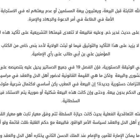
ه الثابتة قبل البيعة، ويعتبرون بيعة المسلمين أو عدم بيعتهم له في الاستجابة 
الأمة في الطاعة في أمر الدعوة والجهاد والإمرة.
ء على حديث غدير خم. وعليه فالبيعة لا تتعدى قيمتها التشريعية على تأكيد هذه ا
يزيد على هذا التأكيد والتوثيق فيما لو ثبتت الولاية لأحد بنص خاص من الكتاب و
المؤمنين علي بن أبي طالب على رأي الإمامية.
ثالثا: إن نظام البيعة وإن كان لم يتم التنصيص عليه بالحرف في الوثيقة الدستورية
 الشورى والبيعة ولكن ما هي القيمة القانونية لحضور أهل الحل والعقد في مراس
تزامات دستورية جديدة؟ إن البيعة في المغرب ركن أساسي لاكتمال شرعية متولي 
لى الحكم بدون بيعة. وحتى وإن كانت هذه البيعة شكلية أو صورية يتم الاستناد ف
السلطانية.
التعاقدية الفعلية بحيث كانت حيازة السلطة تتم وفق معيار ثابت هو معيار القوة و
ل الحل والعقد لسياسة الأمر الواقع، فالبيعة مع حكم الغلبة ظلت قائمة ولو أنها 
 ما يمكن الإمارة للأمير، والإمام عند الملك الحسن الثاني يختاره أهل الحل والعقد