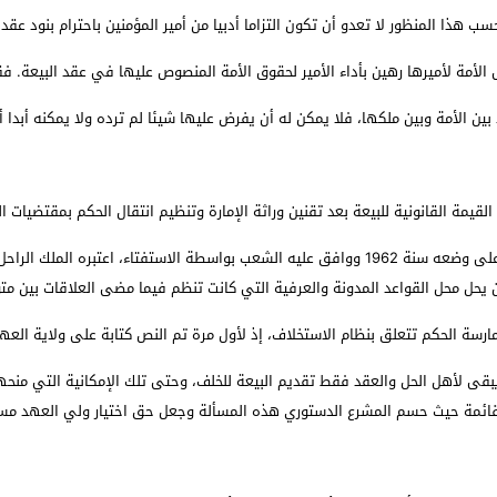
سب هذا المنظور لا تعدو أن تكون التزاما أدبيا من أمير المؤمنين باحترام بنود 
الأمة لأميرها رهين بأداء الأمير لحقوق الأمة المنصوص عليها في عقد البيعة. فق
ين الأمة وبين ملكها، فلا يمكن له أن يفرض عليها شيئا لم ترده ولا يمكنه أبد
للبيعة بعد تقنين وراثة الإمارة وتنظيم انتقال الحكم بمقتضيات الفصل 20 من الدستور المغربي؟ البيعة و
إن النص الدستوري المكتوب الذي أشرف الملك الحسن الثاني على وضعه سنة 1962 ووافق عليه الشعب بو
حل محل القواعد المدونة والعرفية التي كانت تنظم فيما مضى العلاقات بين متول
سة الحكم تتعلق بنظام الاستخلاف، إذ لأول مرة تم النص كتابة على ولاية ال
د قائمة حيث حسم المشرع الدستوري هذه المسألة وجعل حق اختيار ولي العهد مس