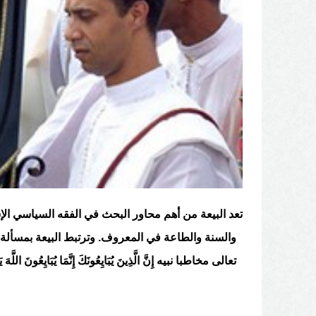
تعد البيعة من أهم محاور البحث في الفقه السياسي الإ
والسنة والطاعة في المعروف. وترتبط البيعة بمسألة ا
تعالى مخاطبا نبيه إِنَّ الَّذِينَ يُبَايِعُونَكَ إِنَّمَا يُبَايِعُونَ اللَّه