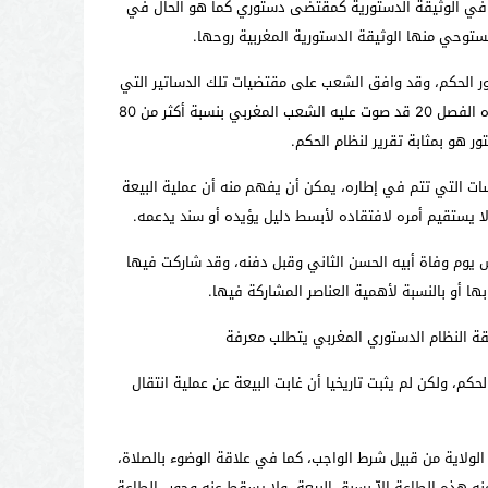
ة في الوثيقة الدستورية كمقتضى دستوري كما هو الحال في
ستوحي منها الوثيقة الدستورية المغربية روحها.
ور الحكم، وقد وافق الشعب على مقتضيات تلك الدساتير التي
تنص على الاستخلاف ووراثة الإمارة، إذن ظلت الشورى دائما حاضرة في تنظيم العلاقة بين الحاكم والأمة، فالنص الدستوري الذي يضم في بنوده الفصل 20 قد صوت عليه الشعب المغربي بنسبة أكثر من 80
سات التي تتم في إطاره، يمكن أن يفهم منه أن عملية البيعة
ا يستقيم أمره لافتقاده لأبسط دليل يؤيده أو سند يدعمه.
 للملك محمد السادس تمت في نفس يوم وفاة أبيه الحسن الثاني وقبل دفنه، وقد شاركت فيها
ا أو بالنسبة لأهمية العناصر المشاركة فيها.
يقة النظام الدستوري المغربي يتطلب معرفة
حكم، ولكن لم يثبت تاريخيا أن غابت البيعة عن عملية انتقال
 الولاية من قبيل شرط الواجب، كما في علاقة الوضوء بالصلاة،
منه هذه الطاعة إلاّ بسبق البيعة، ولا يسقط عنه وجوب الطاعة