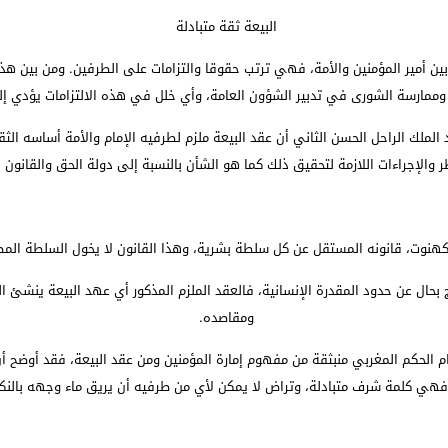
البيعة ثقة متبادلة
بين أمير المؤمنين والأمة، فهي ترتب حقوقا والتزامات على الطرفين. ومن بين ه
 وممارسة الشورى في تدبير الشؤون العامة، وأي خلل في هذه الالتزامات يؤدي إ
لملك الراحل الحسن الثاني أن عقد البيعة ملزم لطرفيه الإمام والأمة أساسه الثق
ر والإجراءات اللازمة لتحقيق ذلك كما هو الشأن بالنسبة إلى دولة الحق والقانون
كهنوت، قانونه المستقل عن كل سلطة بشرية، وهذا القانون لا يخول السلطة المطل
 بحال عن حدود المقدرة الإنسانية، فالعقد الملزم المذكور أي عهد البيعة ينشئ ا
ومقاصده.
م الحكم المغربي منبثقة من مفهوم إمارة المؤمنين ومن عقد البيعة، فقد أوضح أن
فهي كلمة شرف متبادلة، وتراض لا يمكن لأي من طرفيه أن يريق ماء وجهه بالن