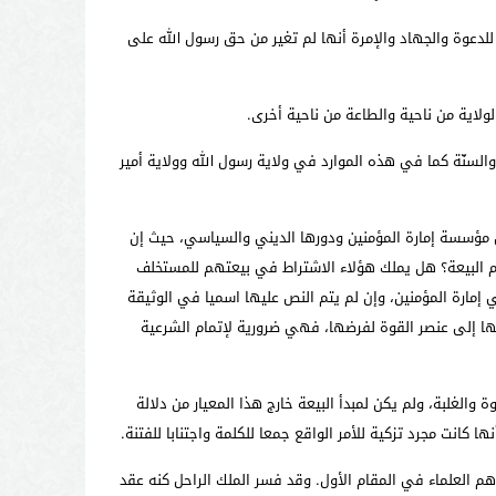
للدعوة والجهاد والإمرة أنها لم تغير من حق رسول الله على
لولاية من ناحية والطاعة من ناحية أخرى.
السنّة كما في هذه الموارد في ولاية رسول الله وولاية أمير
، فإن الفصل 19 في جميع الدساتير يحيل عليه بتنصيصه على مؤسسة إمارة المؤمنين ودورها الديني والسياسي، حيث إن
يم البيعة؟ هل يملك هؤلاء الاشتراط في بيعتهم للمستخلف
إمارة المؤمنين، وإن لم يتم النص عليها اسميا في الوثيقة
يها إلى عنصر القوة لفرضها، فهي ضرورية لإتمام الشرعية
الغلبة، ولم يكن لمبدأ البيعة خارج هذا المعيار من دلالة
كانت مجرد تزكية للأمر الواقع جمعا للكلمة واجتنابا للفتنة.
 وهم العلماء في المقام الأول. وقد فسر الملك الراحل كنه عقد