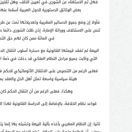
فهل تم الاستغناء عن الشورى في تعيين الخلف، وهل تقنين 
بعض الوثائق الدستورية للدول العربية أسقط عنها
فأولا إن وضع جميع الدساتير المغربية وتعديلاتها تمت عن ط
في المائة ممن كان لهم حق التصويت خلال الاستفتاء الذي جرى بتاري
البيعة لم تفقد قيمتها القانونية مع دسترة أسلوب انتقال ال
التي واكبت جميع مراحل النظام الملكي قد دخلت في ذمة الت
هيئة سياسية واسعة تمثل أهل الحل والعقد بمفه
وهكذا، فعلى الرغم من أن انتقال الحكم كان
قواعد نظام الخلافة، بالإضافة إلى الدراسة القانونية لهذا ا
ثانيا: إن النظام المغربي بأخذه بآلية البيعة وتشبثه بها إنم
بمعنى أن الطاعة واجبة على المكلف تجاه الإمام مع البيعة أو 