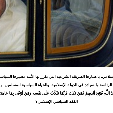
سلامي، باعتبارها الطريقة الشرعية التي تقرر بها الأمة مصيرها السيا
لرئاسة والسيادة في الدولة الإسلامية، والحياة السياسية للمسلمين. 
َ يَدُ اللَّهِ فَوْقَ أَيْدِيهِمْ فَمَنْ نَكَثَ فَإِنَّمَا يَنْكُثُ عَلَى نَفْسِهِ وَمَنْ أَوْفَى بِمَا 
الفقه السياسي الإسلامي؟