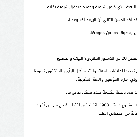
عقد البيعة الذي ضمن شرعية وجوده ويحقق شرعية بقائه.
د أكد الحسن الثاني أن البيعة أخذ وعطاء
ا أن يغصبها حقا من حقوقها.
الدستور
اسطة الاستفتاء، اعتبره الملك الراحل تجديدا لعلاقات البيعة، واعتبره أهل الرأي والمثقفون تصويتا
ي إمارة المؤمنين والأمة المغربية.
عهد في وثيقة مكتوبة تحدد بشكل صريح من
يتولى الإمارة وتجعل كلمة الفصل للملك في اختيار خلفه، ويبقى لأهل الحل والعقد فقط تقديم البيعة للخلف، وحتى تلك الإمكانية التي منحها مشروع دستور 1908 للنخبة في اختيار الأصلح من بين أفراد
ألة من اختصاص الملك.