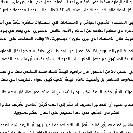
وراثة الإمارة أسقط حق الأمة في اختيار الأصلح؟ وهل عدم التنصيص على البيع
 كل قيمة قانونية؟ الإجابة على هذه الأسئلة تتطلب منا استحضار مجموعة عناصر ت
ريق الاستفتاء الشعبي المباشر، والاستفتاءات هي استشارات مباشرة للأمة في أم
خ 7 ديسمبر,1962 وهذه المصادقة على الدستور هو بمثابة تقرير لنظام الحكم.
حكم؛ فالنص الدستوري إذا أخذ بمعزل عن المحيط الذي يطبق فيه مع إغفال الممار
اريخ الدستوري مع دخول المغرب إلى المرحلة الدستورية، بيد أن مثل هذا الفهم ل
فعلى الرغم من التنصيص على الانتقال الأتوماتيكي للحكم في الفصل 20 من الدستور، فإن مراسيم البيعة
ومه المعاصر، بل وأعطيت لهذه البيعة أهمية كبيرة سواء بالطريقة التي تمت به
 وراثيا إلا أن حضور البيعة شكل الركن الأساسي لشرعيته. ومن هنا، فإن فهم حق
لنظام. صحيح أن الدساتير المغربية لم تشر إلى البيعة كركن أساسي لشرعية نظام ال
الحكم في المغرب حتى بعد التنصيص على انتقال الحكم دستوريا.
ا يتماشى فعله مع رأي فقهاء أهل السنة والجماعة الذين يرون أن البيعة شرط لصحة
بدون البيعة، غير أن هذا الواجب لا يسقط عن عهدة المكلف إلاّ بالبيعة، ولا تصح 