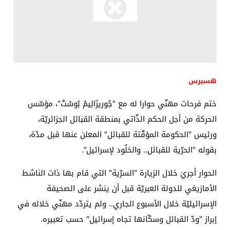
هسبرس
ختم فرحات مهنّي حوارا له مع "جُوريزَالِيمْ بُوسْتْ"، مؤسّس
الحركة من أجل الحكم الذّاتي بمنطقة القبائل الجزائريّة،
ورئيس "الحكومة المؤقّتة للقبائل" المعلن عنها قبل مدّة،
بقوله "الحرّية للقبائل.. والخلُود لإسرائيل".
الحوار أجريَ خلال الزيارة "السرّية" التي قام بها ذات الناشط
الأمازيغي للدولة العبريّة قبل أن ينشر على الصحيفة
الإسرائيليّة خلال الأسبوع الجاري.. ولم يتردّد مهنّي خلاله في
إبراز "ودّ القبائل وسكّانها تجاه إسرائيل" حسب تعبيره.