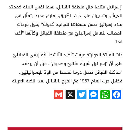
"إسرائيل مثلها مثل منطقة القبائل، لهما نفس البيئة كمحدّد
للعيش، وتسيران على ذات الطّريق، بفارق وحيد يتمثّل في
فلاح إسرائيل ضمن مسعاها للتواجد كدولة" يقول فرحات
المطالب لتعامل إسرائيليّ مع منطقة القبائل وكأنّها "أخت
لها".
ذات المادّة الحواريّة عرفت تأكيد النّاشط الأمازيغي القبائليّ
على أنّ "إسرائيل شريك مثاليّ وصديق".. قبل أن يردف:
"ساكنة القبائل تحمل دوما قسطا من الودّ للإسرائيليّين،
فخلال حرب العام 1967 عمّ الفرح بالقبائل بعد النكبة العربيّة
Gmail
Messenger
Twitter
WhatsApp
X
Facebook