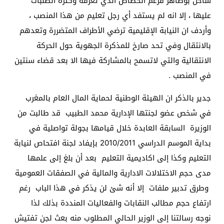
ساحل بوطاهر فرغم الخصاص الذي تعرفه وكثرة الطلبات
عليها ، إلا انه لم يستفد أي رجل تعليم من هذا المنصب ،
وأردف ان النيابة الإقليمية ترضي الأطراف المتضررة وتعدهم
بالانتقال وفي تحد صارخ للمذكرة الجهوية حول الحركة
الانتقالية والتي لاتسمح بالمشاركة فيها الا بعد قضاء سنتين
في المنصب .
جدير بالذكر ان الهيئة الوطنية لحماية المال العام بالمغرب
في شخص عضو لجنتها الإدارية محمد الطبيب قد طالبت من
الوزيرة السابقة العابدة خلال قيامها بجولة تواصلية في
بداية الموسم الدراسي 2010/2011 بإيفاد لجنة افتحاص لنيابة
التعليم وكذا إلى اكاديمية التعليم بعد أن بلغ إلى علمها
مدى حجم الاختلالات الادارية والمالية في الصفقات العمومية
وطرق تدبير ملفات إلا أنه شئ لن يذكر في هذا الباب رغم
ارتفاع حجم مطالب النقابات والفعاليات المنددة بذلك لذا
نوجه رسالتنا إلى الوزير الحالي المطلوب منه بعث لجن تفتيش