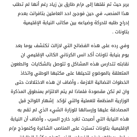
بربر حيث تم نقلها إلى م/م طارق بن زياد رغم أنها لم تطلب
هذا المنصب، في حين فوجئ احد العاملين بتافرانت بعدم
إدراج طلبه للحركة وضياعه بين مكاتب النيابة الإقليمية
بتاونات .
وفي رده على هذه الفضائح التي لازالت تكتشف يوما بعد
يوم بنيابة تاونات أكد انس الكرناني الكاتب الإقليمي ان
نقابته تتدارس هذه المشاكل و تتوصل بالشكايات والطعون
المتعلقة بالموضوع لتحيلها على مكتبها الوطني واتخاذ
الخطوات النضالية اللازمة ، وأضاف ان هذه الاختلالات حتى
وان لم تكن مقصودة فلماذا لم يتم الالتزام بمنطوق المذكرة
الوزارية المنظمة للعملية والتي تؤكد إشهار اللوائح قبل
المصادقة عليها وإرسالها للوزارة الشيء الذي لم تقم به
هذه النيابة التي أصبحت تغرد خارج السرب ، وأضاف أن النيابة
الإقليمية بتاونات تسترت على المناصب الشاغرة وكنموذج م/م