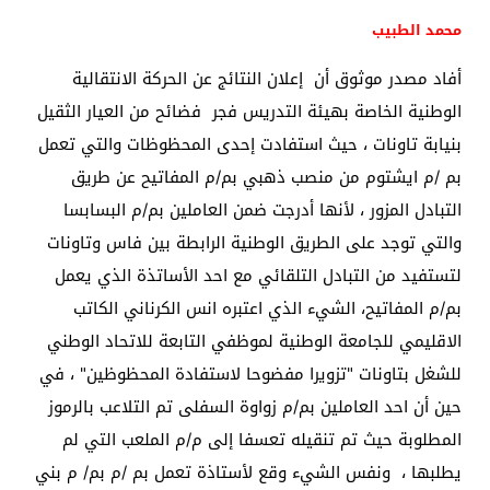
محمد الطبيب
أفاد مصدر موثوق أن إعلان النتائج عن الحركة الانتقالية
الوطنية الخاصة بهيئة التدريس فجر فضائح من العيار الثقيل
بنيابة تاونات ، حيث استفادت إحدى المحظوظات والتي تعمل
بم /م ايشتوم من منصب ذهبي بم/م المفاتيح عن طريق
التبادل المزور ، لأنها أدرجت ضمن العاملين بم/م البسابسا
والتي توجد على الطريق الوطنية الرابطة بين فاس وتاونات
لتستفيد من التبادل التلقائي مع احد الأساتذة الذي يعمل
بم/م المفاتيح، الشيء الذي اعتبره انس الكرناني الكاتب
الاقليمي للجامعة الوطنية لموظفي التابعة للاتحاد الوطني
للشغل بتاونات "تزويرا مفضوحا لاستفادة المحظوظين" ، في
حين أن احد العاملين بم/م زواوة السفلى تم التلاعب بالرموز
المطلوبة حيث تم تنقيله تعسفا إلى م/م الملعب التي لم
يطلبها ، ونفس الشيء وقع لأستاذة تعمل بم /م بم/ م بني