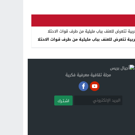
بية تتعرض للعنف بباب مليلية من طرف قوات الاحتلا
مجلة ثقافية معرفية فكرية
اشـتـرك