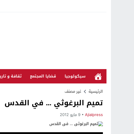
سيكولوجيا
قضايا المجتمع
ثقافة و تاري
الرئيسية
غير مصنف
تميم البرغوثي … في القدس
Ajialpress
9 مايو 2012