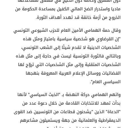
دول المشرق وخاصة دول الخليج في مسعى لمساعدتها
ماديا واستدرار الضخ المالي الكفيل بمساعدة الحكومة من
الخروج من أزمة خانقة قد تهدد أهداف الثورة.
وقال حمة الهمامي الأمين العام للحزب الشيوعي التونسي
"إن القرضاوي هو شخصية سياسية بامتياز ومثل هذه
الشخصيات الدينية لا تقدم شيئًا إلى الشعب التونسي،
وبالتالي فالثورة التونسية ليست في حاجة إلى مثل هذه
الشخصيات المتقلبة وإلى مثل الشخصيات التي تروّج لها
الفضائيات ووسائل الإعلام العربية المعروفة بنهجها
السياسي العام".
واتهم الهمامي حركة النهضة بـ "الخبث السياسي" لأنها
بدأت تمهد للانتخابات القادمة من خلال دعوة عدد من
"الدعاة" الذين "يشحنون قطاعات من التونسيين ضد القوى
الديمقراطية والعلمانية من جهة ويستميلون مشاعرهم