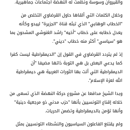
والقيروان وسوسة ونظمت له النهضة اجتماعات جماهيرية.
وخلال الكلمات التي ألقاها حاول القرضاوي التخلص من
"الخطاب الوهابي" الذي تبثه قناة "الجزيرة" ليبدو وكأنه
يعدل خطابه على خطاب "أخيه" راشد الغنوشي المشحون بما
هو "سياسي" أكثر منه خطاب "ديني".
إذ لم يتردد القرضاوي في القول إن "الديمقراطية ليست كفرا
كما يدعي البعض بل هي التوبة ذاتها مضيفا "أن
الديمقراطية التي أتت بها الثورات العربية هي ديمقراطية
الله لعزة الإسلام".
وبدا الشيخ مدافعا عن مشروع حركة النهضة الذي تسعى من
خلاله إقناع التونسيين بأنها "حزب مدني ذو مرجعية دينية"
وأنها تؤمن بالديمقراطية وتضمن الحريات.
ولم يقتنع الفاعلون السياسيون والنشطاء التونسيين بمثل