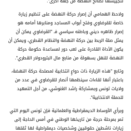
لتجييشها لصالح النهضة من جهة أخرى".
ولاحظ الهمامي أن إصرار حركة النهضة على تنظيم زيارة
خاصة للقرضاوي وفتح أبواب المساجد ومنابرها أمامه هو
إصرار ظاهره ديني وباطنه سياسي فـ "القرضاوي يمكن أن
يمثل صلة الربط بين حركة النهضة والنظام القطري، ويمكن أن
يكون الأداة القادرة على لعب دور لمساعدة حكومة حركة
النهضة للنهل بسهولة من منابع مال البترودولار القطري".
وتابع "هذه الزيارة ذات دواعٍ انتخابية لمصلحة حركة النهضة،
باعتبار أنها لقاءات سينظمها أنصار للقرضاوي في عدد من
ولايات تونس وبمشاركة راشد الغنوشي، من أجل التمهيد
للحملة الانتخابية".
وبرأي الأوساط الديمقراطية والعلمانية فإن تونس اليوم التي
تمر بمرحلة حرجة من تاريخها الوطني في أمس الحاجة إلى
زيارات ناشطين حقوقيين وشخصيات ديمقراطية لها ثقلها