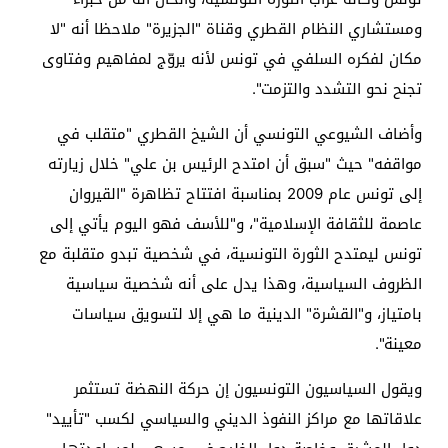
ومستشاري النظام القطري وقناة "الجزيرة" ملاحظا أنه "لا
مكان لفكره السلفي في تونس لأنه يروّج لمفاهيم وفتاوى
تجنح نحو التشدد والتزمت".
وأضاف الشيوعي التونسي أن الشيخ القطري "متقلب في
مواقفه" حيث "سبق أن امتدح الرئيس بن علي" خلال زيارته
إلى تونس عام 2009 بمناسبة افتتاح تظاهرة "القيروان
عاصمة للثقافة الإسلامية"، و"للأسف فهو اليوم يأتي إلى
تونس ليمتدح الثورة التونسية، في شخصية تبدو متقلبة مع
الظروف السياسية، وهذا يدل على أنه شخصية سياسية
بامتياز، و"القشرة" الدينية ما هي إلا لتسويق سياسات
معينة".
ويقول السياسيون التونسيون إن حركة النهضة تستثمر
علاقاتها مع مراكز النفوذ الديني والسياسي لكسب "تأييد"