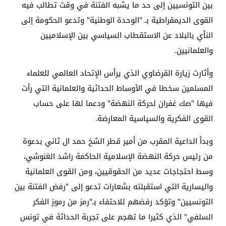
بين التونسيين إلى حد ما يشبه الفتنة في وقت تطالب فيه
القوى الديمقراطية بـ "الوحدة الوطنية" وتدعو الحكومة إلى
النأي بالبلاد عن الاستقطاب السياسي بين الإسلاميين
والعلمانيين.
وأثارت زيارة القرضاوي الذي يرأس الإتحاد العالمي للعلماء
المسلمين سخطا في الأوساط الحداثية والعلمانية التي رأت
فيها "صك غفران لحركة النهضة" ودعما لها على حساب
القوى الفكرية والسياسية المعارضة.
وبدأ الداعية المقرب من أمير قطر الشخ حمد ال ثاني بدعوة
من رئيس حركة النهضة الإسلامية الحاكمة راشد الغنوشي،
وسط احتجاجات عديد من الحقوقيين، ومن القوى العلمانية
واليسارية التي استقبلته بشعارات تدعو إلى "رفض الفتنة بين
التونسيين" وتؤكد رفضهم للاحتفاء بـ"رمز من رموز الفكر
السلفي" الذي كثيرا ما تهجم على تجربة الحداثة في تونس