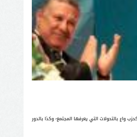
وأكد مزوار٬ في كلمة بالمناسبة٬ أن "المؤتمر الوطني الخامس تميز بنقاش غني وشكل انطلاقة قوية للتجمع الوطني للأحرار كحزب واع بالتحولات التي يعرفها المجتمع٬ وكذا بالدور