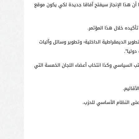
عطى إشارة قوية على انفتاح الحزب على الشباب والمرأة وعلى الكفاءات وكل الطاقات التي يزخر بها٬ مؤكدا أن هذا الإنجاز سيفتح آفاقا جديدة لكي يكون موقع
وشدد على أن محطة البناء الجديد للحزب ستتمحور حول أربع أولويات تتمثل في التنظيم المحكم للهياكل الحزبية وتفعيلها وتطوير الديمقراطية الداخلية٬ وتطوير وسائل وآليات
عضاء المكتب السياسي وكذا انتخاب أعضاء اللجان الخمسة التي