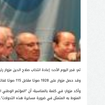
تم٬ فجر اليوم الأحد٬ إعادة انتخاب صلاح الدين مزوار رئيسا للتجمع الوطني للأحرار لولاية ثانية.
وقد حصل مزوار على 1928 صوتا مقابل 115 صوتا لفائدة منافسه رشيد الساسي.
المنوط به المتمثل في ضرورة مسايرة هذه التحولات".