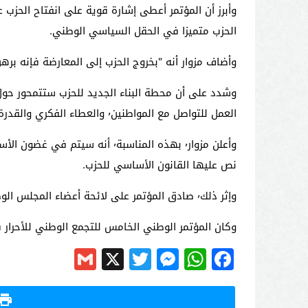
الحزب متميزا في الحقل السياسي الوطني.
وأضاف مزوار أنه "بخروج الحزب إلى المعارضة فإنه برهن على إدراكه لاخ
العمل للتواصل مع المواطنين٬ والعطاء الفكري والقدرة على الاقتراح بشأن القضايا الأساسية للمجتمع٬ فضلا عن إشعاع الحزب دوليا".
وأعلن مزوار٬ بهذه المناسبة٬ 
نص عليها القانون الأساسي للحزب.
وإثر ذلك٬ صادق المؤتمر على لائحة أعضاء المجلس الوطني البالغ عددهم حوالي 800 شخص٬ كما تم انتخابهم على مستوى الأقاليم.
وكان المؤتمر الوطني الخامس للتجمع الوطني للأحرار قد صادق٬ مساء أمس السبت٬ على التقريرين السياسي والمالي٬ وكذا على ال
Gmail
Messenger
Twitter
WhatsApp
X
Facebook