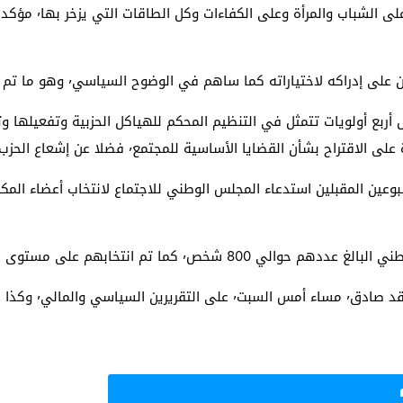
وأبرز أن المؤتمر أ
تياراته كما ساهم في الوضوح السياسي٬ وهو ما تم تأكيده خلال هذا المؤتمر.
أنه سيتم في غضون الأسبوعين المقبلين استدعاء المجلس الوطني للاجتماع لانتخاب أ
نظام الأساسي للحزب.