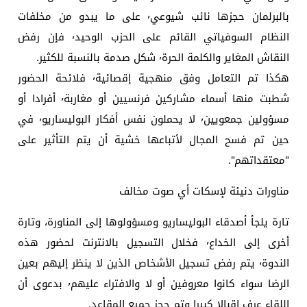
بالبرلمان حجزها نائب شيوعي٬ على ما يبدو من مخلفات
النظام السوفياتي القائم على الحزب الوحيد٬ فإن رفض
النقاش المغاير والكلمة الحرة٬ شكل صدمة بالنسبة للكثير.
هكذا تم التعامل وفق منهجية إقصائية٬ فلائحة الحضور
شطبت منها أسماء مشاركين فرنسيين أو مغاربة٬ أفرادا أو
مسؤولين جمعويين٬ لا يحملون نفس أفكار البوليساريو٬ في
حين تم فسح المجال لأتباعها خشية أن يتم التأثير على
"معتقداتهم".
مناورات دنيئة لإسكات أي صوت مخالف
تارة يلجأ أصدقاء البوليساريو ومسؤولوها إلى المناورة، وتارة
أخرى إلى الخداع٬ فخلال التسجيل بالانترنت لحضور هذه
الندوة٬ يتم رفض تسجيل الأشخاص الذين لا ينظر إليهم بعين
الرضا سواء كانوا معروفين أو لا والافتراء عليهم٬ بدعوى أن
اللقاء عرف إقبالا كبيرا وتم حجز جميع المقاعد.