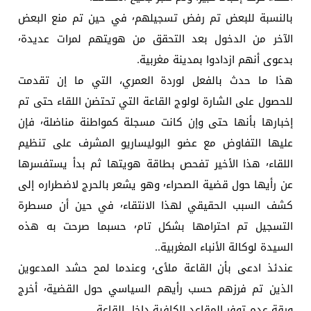
بالنسبة للبعض تم رفض تسجيلهم٬ في حين تم منع البعض
الآخر من الدخول بعد التحقق من هويتهم لمرات عديدة٬
بدعوى أنهم ازدادوا بمدينة مغربية.
هذا ما حدث بالفعل لوردة العمري، التي ما إن تقدمت
للحصول على الشارة لولوج القاعة التي تحتضن اللقاء حتى تم
إخبارها بأنها حتى وإن كانت مسجلة كمواطنة مناضلة٬ فإن
عليها التفاوض مع عضو البوليساريو المشرف على تنظيم
اللقاء٬ هذا الأخير تفحص بطاقة هويتها ثم بدأ يستفسرها
عن رأيها حول قضية الصحراء٬ وهو يشعر بالحرج لاضطراره إلى
كشف السبب الحقيقي لهذا الانتقاء٬ في حين أن مسطرة
التسجيل تم احترامها بشكل تام٬ حسبما صرحت به هذه
السيدة لوكالة الأنباء المغربية..
عندئذ ادعى بأن القاعة ملأى٬ وعندما لمح حشد المدعوين
الذين تم فرزهم حسب رأيهم السياسي حول القضية٬ أخرج
ورقة عدم توفر المقاعد الكافية داخل القاعة.