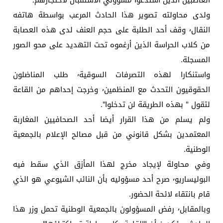
ولدى محاولته تصوير هذا الحادث المرعب بواسطة هاتفه
النقال٬ وقف أحد الطلبة على حجم العنف لدى هذه العصابة
من كلاب الحراسة الذين أرغموه تحت التهديد على محو الصور
المسجلة.
واستنكارا لهذه التصرفات السوقية٬ طلب المناضلون
الحقوقيون التحدث مع المنظمين٬ وخرجت إحداهم من القاعة
لتقول " بهذه الطريقة لن تدخلوا".
ولم يسلم من هذا القرار أيضا أحد الصحافيين المغاربة
المعتمدين بشكل قانوني من قبل مصالح الإعلام بالجمعية
الوطنية.
وفي محاولة لإيجاد مخرج لهذا المأزق الذي سقط فيه
البوليساريو٬ صرح أحد مسؤوليه بأن النائب الشيوعي هو الذي
قام بانتقاء لائحة الحضور.
وبالمقابل٬ رفض المسؤولون بالجمعية الوطنية تحمل وزر هذا