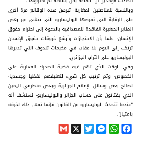
الحادث٬ مؤكدين أن "القاعة بكل بساطة تم اكتراؤها".
وبالنسبة للمناضلين المغاربة٬ تبرهن هذه الوقائع مرة أخرى
على الرقابة التي تفرضها البوليساريو التي تتغنى عبر بعض
المنابر الصغيرة الفاقدة للمصداقية بالدعوة إلى احترام حقوق
الإنسان٬ علما بأن الاحتجازات وأبشع خروقات حقوق الإنسان
ترتكب إلى اليوم بلا عقاب في مخيمات تندوف التي تديرها
البوليساريو على التراب الجزائري.
وفي الوقت الذي تهم فيه قضية الصحراء المغاربة على
الخصوص٬ وتم ترتيب كل شيء لتعنيفهم لفظيا وجسديا٬
لصالح بعض وسائل الإعلام الجزائرية وبعض متطرفي اليمين
الذي يقتاتون على حساب الجزائر والبوليساريو٬ نستشف أنه
"عندما تتحدث البوليساريو عن القانون فإنما تفعل ذلك لخرقه
بامتياز".
Gmail
Messenger
Twitter
WhatsApp
X
Facebook