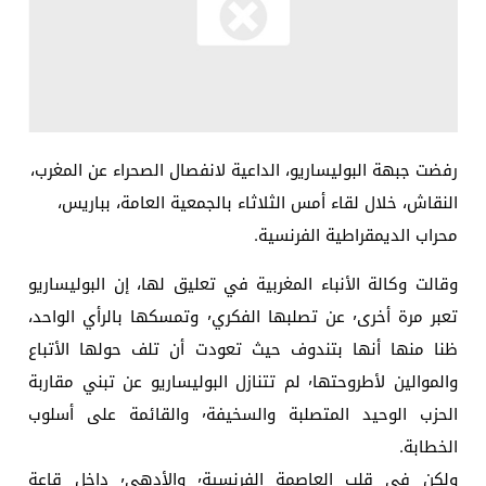
رفضت جبهة البوليساريو، الداعية لانفصال الصحراء عن المغرب،
النقاش، خلال لقاء أمس الثلاثاء بالجمعية العامة، بباريس،
محراب الديمقراطية الفرنسية.
وقالت وكالة الأنباء المغربية في تعليق لها، إن البوليساريو
تعبر مرة أخرى٬ عن تصلبها الفكري٬ وتمسكها بالرأي الواحد،
ظنا منها أنها بتندوف حيث تعودت أن تلف حولها الأتباع
والموالين لأطروحتها٬ لم تتنازل البوليساريو عن تبني مقاربة
الحزب الوحيد المتصلبة والسخيفة٬ والقائمة على أسلوب
الخطابة.
ولكن في قلب العاصمة الفرنسية٬ والأدهى٬ داخل قاعة