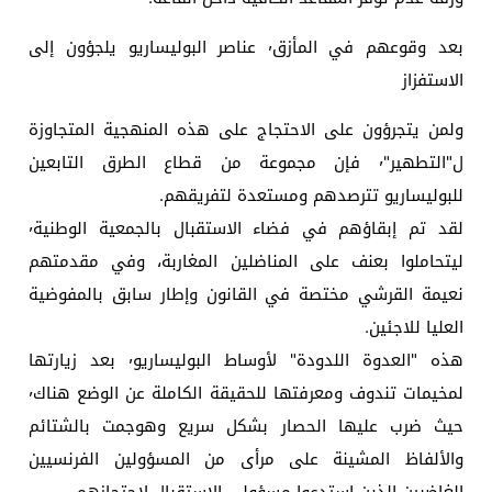
بعد وقوعهم في المأزق٬ عناصر البوليساريو يلجؤون إلى
الاستفزاز
ولمن يتجرؤون على الاحتجاج على هذه المنهجية المتجاوزة
ل"التطهير"٬ فإن مجموعة من قطاع الطرق التابعين
للبوليساريو تترصدهم ومستعدة لتفريقهم.
لقد تم إبقاؤهم في فضاء الاستقبال بالجمعية الوطنية٬
ليتحاملوا بعنف على المناضلين المغاربة، وفي مقدمتهم
نعيمة القرشي مختصة في القانون وإطار سابق بالمفوضية
العليا للاجئين.
هذه "العدوة اللدودة" لأوساط البوليساريو٬ بعد زيارتها
لمخيمات تندوف ومعرفتها للحقيقة الكاملة عن الوضع هناك٬
حيث ضرب عليها الحصار بشكل سريع وهوجمت بالشتائم
والألفاظ المشينة على مرأى من المسؤولين الفرنسيين
الغاضبين الذين استدعوا مسؤولي الاستقبال لاحتجازهم.