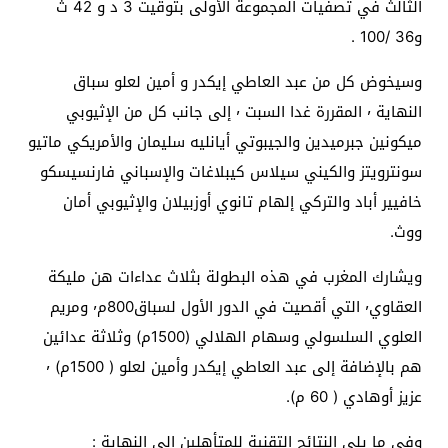
الثالث في تصفيات المجموعة الأولى بتوقيت 3 د و 42 ث
و36 /100 .
وسيخوض كل من عبد العاطي إيكدر و أمين لعلو سباق
النهاية ٬ المقررة غدا السبت ٬ إلى جانب كل من الإثيوبي
ميكونين جبرميدين والجيبوتي أيانليه سليمان والأمريكي ماتيو
سونترويتز والكيني سيلاس كيبلاغات والإسباني فارنسيسكو
خافيير أباد والتركي إلهام تانوي أوزبيلان والإثيوبي أمان
ووث.
ويشارك المغرب في هذه البطولة بثلاث عداءات هن مليكة
العقاوي٬ التي أقصيت في الدور الأول لسباق800م٬ ومريم
العلوي السلسولي وسهام الهلالي (1500م) وثلاثة عدائين
هم بالإضافة إلى عبد العاطي إيكدر وأمين لعلو ( 1500م) ٬
عزيز أوهادي ( 60 م).
وفي ما يلي النتائج التقنية للمتأهلين إلى النهاية :