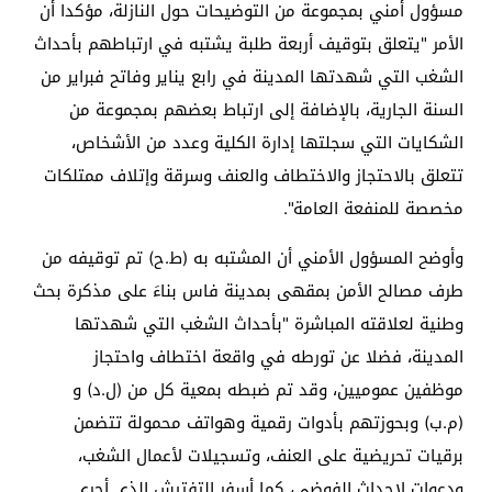
مسؤول أمني بمجموعة من التوضيحات حول النازلة، مؤكدا أن
الأمر "يتعلق بتوقيف أربعة طلبة يشتبه في ارتباطهم بأحداث
الشغب التي شهدتها المدينة في رابع يناير وفاتح فبراير من
السنة الجارية، بالإضافة إلى ارتباط بعضهم بمجموعة من
الشكايات التي سجلتها إدارة الكلية وعدد من الأشخاص،
تتعلق بالاحتجاز والاختطاف والعنف وسرقة وإتلاف ممتلكات
مخصصة للمنفعة العامة".
وأوضح المسؤول الأمني أن المشتبه به (ط.ح) تم توقيفه من
طرف مصالح الأمن بمقهى بمدينة فاس بناءَ على مذكرة بحث
وطنية لعلاقته المباشرة "بأحداث الشغب التي شهدتها
المدينة، فضلا عن تورطه في واقعة اختطاف واحتجاز
موظفين عموميين، وقد تم ضبطه بمعية كل من (ل.د) و
(م.ب) وبحوزتهم بأدوات رقمية وهواتف محمولة تتضمن
برقيات تحريضية على العنف، وتسجيلات لأعمال الشغب،
ودعوات لإحداث الفوضى، كما أسفر التفتيش الذي أجري