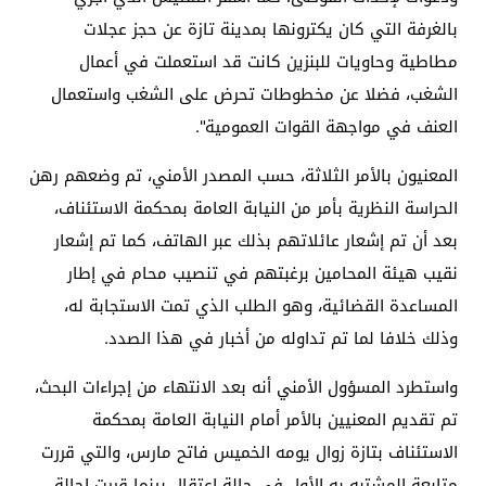
بالغرفة التي كان يكترونها بمدينة تازة عن حجز عجلات
مطاطية وحاويات للبنزين كانت قد استعملت في أعمال
الشغب، فضلا عن مخطوطات تحرض على الشغب واستعمال
العنف في مواجهة القوات العمومية".
المعنيون بالأمر الثلاثة، حسب المصدر الأمني، تم وضعهم رهن
الحراسة النظرية بأمر من النيابة العامة بمحكمة الاستئناف،
بعد أن تم إشعار عائلاتهم بذلك عبر الهاتف، كما تم إشعار
نقيب هيئة المحامين برغبتهم في تنصيب محام في إطار
المساعدة القضائية، وهو الطلب الذي تمت الاستجابة له،
وذلك خلافا لما تم تداوله من أخبار في هذا الصدد.
واستطرد المسؤول الأمني أنه بعد الانتهاء من إجراءات البحث،
تم تقديم المعنيين بالأمر أمام النيابة العامة بمحكمة
الاستئناف بتازة زوال يومه الخميس فاتح مارس، والتي قررت
متابعة المشتبه به الأول في حالة اعتقال بينما قررت إحالة