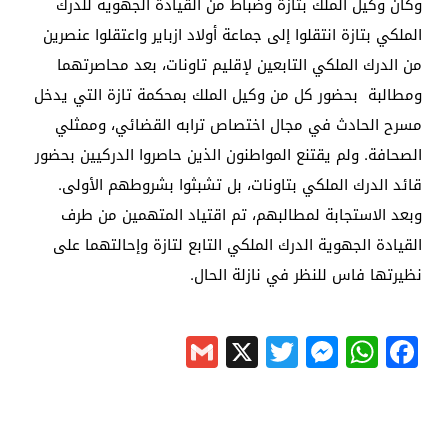
وكان وكيل الملك بتازة وضباط من القيادة الجهوية للدرك
الملكي بتازة انتقلوا إلى جماعة أولاد ازباير واعتقلوا عنصرين
من الدرك الملكي التابعين لإقليم تاونات، بعد محاصرتهما
ومطالبة بحضور كل من وكيل الملك بمحكمة تازة التي يدخل
مسرح الحادث في مجال اختصاص ترابه القضائي، وممثلي
الصحافة. ولم يقتنع المواطنون الذين حاصروا الدركيين بحضور
قائد الدرك الملكي بتاونات، بل تشبثوا بشروطهم الأولى.
وبعد الاستجابة لمطالبهم، تم اقتياد المتهمين من طرف
القيادة الجهوية الدرك الملكي التابع لتازة وإحالتهما على
نظيرتها فاس للنظر في نازلة الحال.
Gmail
Messenger
Twitter
WhatsApp
X
Facebook