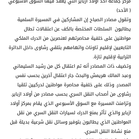
مركز جماعة أحد أولاد ازباير التي يعقد فيها السوق الأسبوعي
( الأحد)
وتقول مصادر الصباح إن المشاركين في المسيرة السلمية
يطالبون السلطات المختصة بالكف عن اعتقالات تطال
مواطنين على خلفية محاصرتهم لعنصرين من الدرك الملكي
التابعيين لإقليم تاونات واتهامهم بتلقي رشاوى داخل الدائرة
الترابية لإقليم تازة.
وتضيف ذات المصادر أنه تم اعتقال كل من رشيد السليماني
وعبد المالك هريمش والبحث جار اعتقال آخرين بحسب نفس
المصدر. وذلك على خلفية محاصرة مواطنين لدركيين تلقيا
رشاوى من أصحاب النقل السري بحسب مصادر من أولاد ازباير.
وتزامنت المسيرة مع السوق الأسبوعي الذي يقام بمركز أولاد
ازباير والذي تأثر بمنع الدرك لسيارات النقل السري من نقل
المواطنين الذي يطالبون بتوفير وسائل نقل شرعية بديلة قبل
منع نشاط النقل السري.